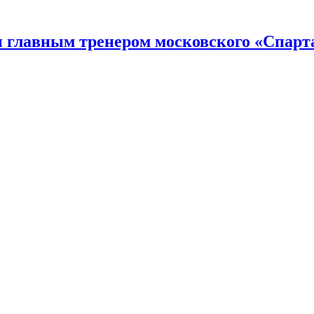
н главным тренером московского «Спарт