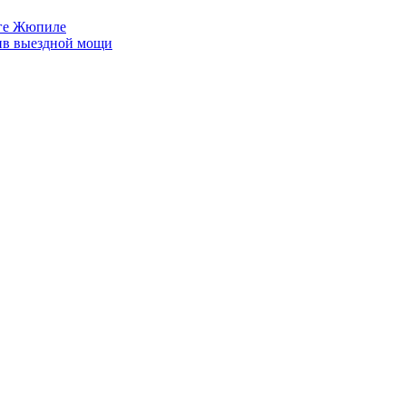
иге Жюпиле
тив выездной мощи