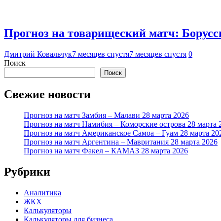
Прогноз на товарищеский матч: Борусси
Дмитрий Ковальчук
7 месяцев спустя
7 месяцев спустя
0
Поиск
Поиск
Свежие новости
Прогноз на матч Замбия – Малави 28 марта 2026
Прогноз на матч Намибия – Коморские острова 28 марта 
Прогноз на матч Американское Самоа – Гуам 28 марта 20
Прогноз на матч Аргентина – Мавритания 28 марта 2026
Прогноз на матч Факел – КАМАЗ 28 марта 2026
Рубрики
Аналитика
ЖКХ
Калькуляторы
Калькуляторы для бизнеса