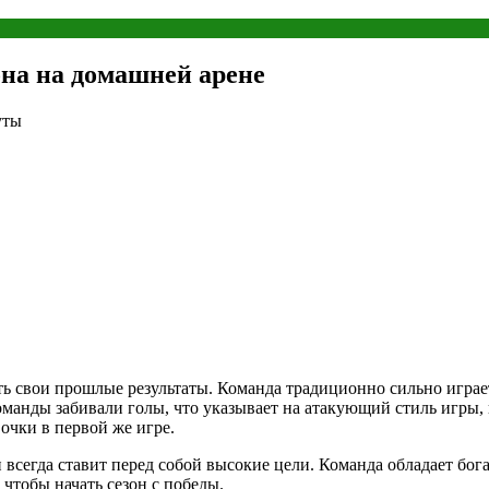
она на домашней арене
уты
ть свои прошлые результаты. Команда традиционно сильно играе
оманды забивали голы, что указывает на атакующий стиль игры,
очки в первой же игре.
 всегда ставит перед собой высокие цели. Команда обладает бо
 чтобы начать сезон с победы.