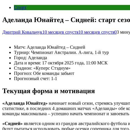
Спорт
Аделаида Юнайтед – Сидней: старт сез
Дмитрий Ковальчук
10 месяцев спустя
10 месяцев спустя
0
3 мин
Матч: Аделаида Юнайтед – Сидней
Турнир: Чемпионат Австралии. А-лига, 1-й тур
Город: Аделаида
Дата и время: 17 октября 2025 года, 11:00 МСК
Стадион: «Куперс Стэдиум»
Прогноз: Обе команды забьют
Прогнозный счет: 1-1
Текущая форма и мотивация
«Аделаида Юнайтед»
начинает новый сезон, стремясь улучши
статистике, в последних 4 домашних матчах «Аделаиды» обе к
команды максимальна – успешно начать чемпионат и завоевать 
«Сидней»
является одним из грандов австралийского футбола и
будут пытаться использовать любые осечки соперника для того,