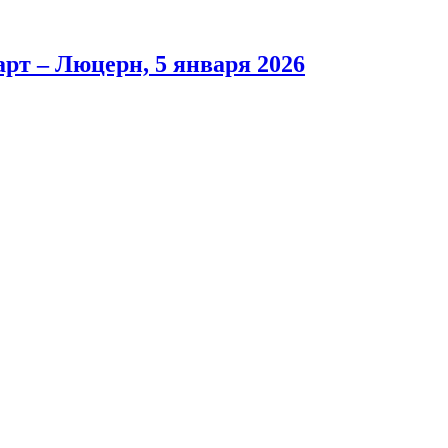
рт – Люцерн, 5 января 2026