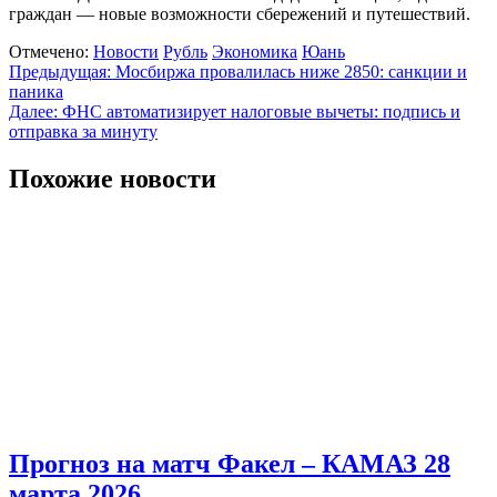
граждан — новые возможности сбережений и путешествий.
Отмечено:
Новости
Рубль
Экономика
Юань
Навигация
Предыдущая:
Мосбиржа провалилась ниже 2850: санкции и
паника
по
Далее:
ФНС автоматизирует налоговые вычеты: подпись и
записям
отправка за минуту
Похожие новости
Прогноз на матч Факел – КАМАЗ 28
марта 2026