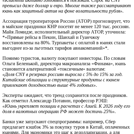
«Клиенты активно готовятся к поездкам. Спрос на CNY
превысил даже доллар и евро. Многие также рассматривают
юань как защитный актив на фоне волатильности рубля»
.
Ассоциация туроператоров России (АТОР) прогнозирует, что
в майские праздники КНР посетят не менее 120 тыс. россиян.
Майя Ломидзе, исполнительный директор АТОР, уточнила:
*«Прямые рейсы в Пекин, Шанхай и Гуанчжоу
восстановлены на 80%. Турпакеты с оплатой в юанях стали
выгоднее из-за льготных тарифов авиакомпаний»*.
Помимо туристов, валюту покупают инвесторы. По словам
Ольги Беленькой, директора макроанализа «Финама», юань
становится альтернативой «токсичным» валютам:
«Доля CNY в резервах россиян выросла с 5% до 15% за год.
Китайские облигации и структурные продукты с юанем
привлекают доходностью выше 4% годовых»
.
Эксперты ожидают, что тренд сохранится после праздников.
Как отметил Александр Потавин, профессор РЭШ:
«Юань укрепляет позиции в расчетах с Азией. К 2026 году его
доля в валютных операциях РФ может достичь 25%»
.
Банки уже запускают спецпрограммы: например, Сбер
предлагает кэшбэк 3% за покупку туров в Китай, оплаченных
юанями. Для экономики это шаг к дедолларизации, а для