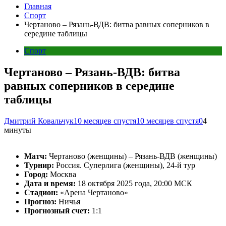
Главная
Спорт
Чертаново – Рязань-ВДВ: битва равных соперников в
середине таблицы
Спорт
Чертаново – Рязань-ВДВ: битва
равных соперников в середине
таблицы
Дмитрий Ковальчук
10 месяцев спустя
10 месяцев спустя
0
4
минуты
Матч:
Чертаново (женщины) – Рязань-ВДВ (женщины)
Турнир:
Россия. Суперлига (женщины), 24-й тур
Город:
Москва
Дата и время:
18 октября 2025 года, 20:00 МСК
Стадион:
«Аренa Чертаново»
Прогноз:
Ничья
Прогнозный счет:
1:1