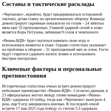
Составы и тактические расклады
«Чертаново», вероятно, будет придерживаться осторожной
тактики, делая ставку на организованную оборону. Команда
демонстрирует скромные показатели по голам – 24 забитых
мяча при 33 пропущенных
. Главной ударной силой в атаке
является Кира Петухова, забившая 9 голов в чемпионате
.
«Рязань-ВДВ» будет пытаться навязать свою игру и
использовать моменты в атаке. Однако статистика указывает
на проблемы в обороне – 31 пропущенный мяч за сезон
. Гости
будут стараться сдержать натиск хозяев и использовать
быстрые контратаки.
Ключевые факторы и персональные
противостояния
Историческая статистика очных встреч демонстрирует
небольшое преимущество «Рязани-ВДВ». Согласно данным, в
23 официальных матчах между этими командами «Рязань-
ВДВ» одержала 10 побед, тогда как «Чертаново» выиграло 4
раза, еще 9 игр завершились вничью
. В последней очной
встрече 17 мая 2025 года победу со счетом 5:3 одержала