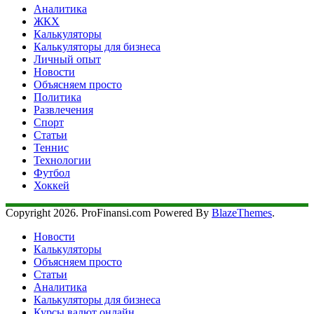
Аналитика
ЖКХ
Калькуляторы
Калькуляторы для бизнеса
Личный опыт
Новости
Объясняем просто
Политика
Развлечения
Спорт
Статьи
Теннис
Технологии
Футбол
Хоккей
Copyright 2026. ProFinansi.com Powered By
BlazeThemes
.
Новости
Калькуляторы
Объясняем просто
Статьи
Аналитика
Калькуляторы для бизнеса
Курсы валют онлайн