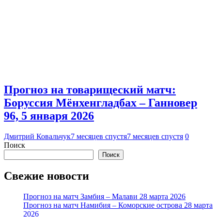
Прогноз на товарищеский матч:
Боруссия Мёнхенгладбах – Ганновер
96, 5 января 2026
Дмитрий Ковальчук
7 месяцев спустя
7 месяцев спустя
0
Поиск
Поиск
Свежие новости
Прогноз на матч Замбия – Малави 28 марта 2026
Прогноз на матч Намибия – Коморские острова 28 марта
2026