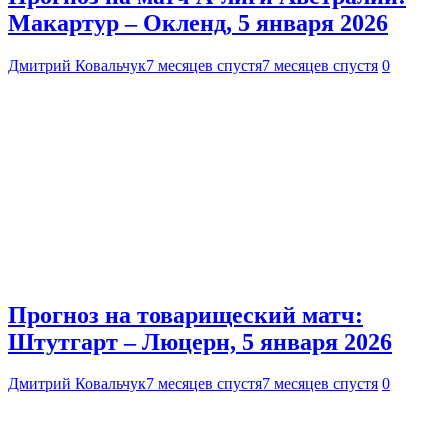
Макартур – Окленд, 5 января 2026
Дмитрий Ковальчук
7 месяцев спустя
7 месяцев спустя
0
Прогноз на товарищеский матч:
Штутгарт – Люцерн, 5 января 2026
Дмитрий Ковальчук
7 месяцев спустя
7 месяцев спустя
0