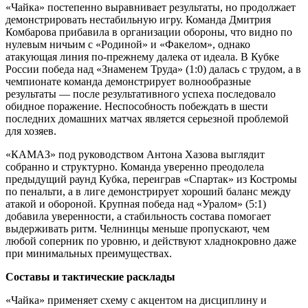
«Чайка» постепенно выравнивает результаты, но продолжает
демонстрировать нестабильную игру. Команда Дмитрия
Комбарова прибавила в организации обороны, что видно по
нулевым ничьим с «Родиной» и «Факелом», однако
атакующая линия по-прежнему далека от идеала
. В Кубке
России победа над «Знаменем Труда» (1:0) далась с трудом, а в
чемпионате команда демонстрирует волнообразные
результаты — после результативного успеха последовало
обидное поражение
. Неспособность побеждать в шести
последних домашних матчах является серьезной проблемой
для хозяев.
«КАМАЗ» под руководством Антона Хазова выглядит
собранно и структурно. Команда уверенно преодолела
предыдущий раунд Кубка, переиграв «Спартак» из Костромы
по пенальти, а в лиге демонстрирует хороший баланс между
атакой и обороной
. Крупная победа над «Уралом» (5:1)
добавила уверенности, а стабильность состава помогает
выдерживать ритм. Челнинцы меньше пропускают, чем
любой соперник по уровню, и действуют хладнокровно даже
при минимальных преимуществах
.
Составы и тактические расклады
«Чайка» применяет схему с акцентом на дисциплину и