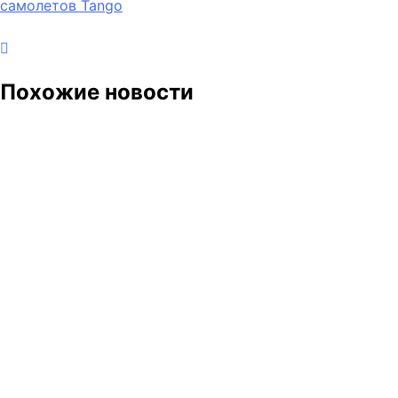
самолетов Tango
по
записям
Похожие новости