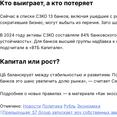
Кто выиграет, а кто потеряет
Сейчас в списке СЗКО 13 банков, включая ушедшие с 
сократившие бизнес, могут выбыть из перечня. Зато ш
В 2024 году активы СЗКО составляли 84% банковского 
устойчивость». Для банков высшей группы надбавка к к
подсчитали в «ВТБ Капитале».
Капитал или рост?
ЦБ балансирует между стабильностью и развитием. По
банков это шанс увеличить долю рынка», — считает Се
Подробнее о новых правилах — в материале «Как экос
Отмечено:
Новости
Политика
Рубль
Экономика
Навигация
Предыдущая:
S7 Group запускает эру собственных а