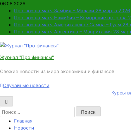
Перейти
06.08.2026
к
Прогноз на матч Замбия – Малави 28 марта 2026
содержимому
Прогноз на матч Намибия – Коморские острова 
Прогноз на матч Американское Самоа – Гуам 28
Прогноз на матч Аргентина – Мавритания 28 мар
Журнал "Про финансы"
Свежие новости из мира экономики и финансов
Случайные новости
Курсы в
Найти:
Главная
Новости