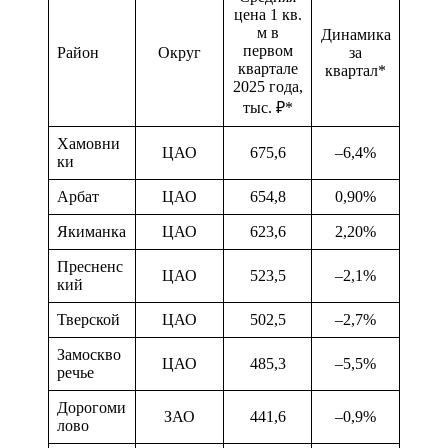
цена 1 кв.
м в
Динамика
первом
Район
Округ
за
квартале
квартал*
2025 года,
тыс. ₽*
Хамовни
ЦАО
675,6
–6,4%
ки
Арбат
ЦАО
654,8
0,90%
Якиманка
ЦАО
623,6
2,20%
Пресненс
ЦАО
523,5
–2,1%
кий
Тверской
ЦАО
502,5
–2,7%
Замоскво
ЦАО
485,3
–5,5%
речье
Дорогоми
ЗАО
441,6
–0,9%
лово