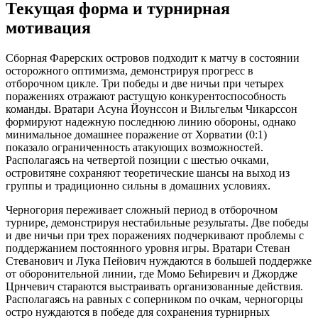
Текущая форма и турнирная
мотивация
Сборная Фарерских островов подходит к матчу в состоянии
осторожного оптимизма, демонстрируя прогресс в
отборочном цикле. Три победы и две ничьи при четырех
поражениях отражают растущую конкурентоспособность
команды. Вратари Асуна Йоунссон и Вильгельм Чикарссон
формируют надежную последнюю линию обороны, однако
минимальное домашнее поражение от Хорватии (0:1)
показало ограниченность атакующих возможностей.
Располагаясь на четвертой позиции с шестью очками,
островитяне сохраняют теоретические шансы на выход из
группы и традиционно сильны в домашних условиях.
Черногория переживает сложный период в отборочном
турнире, демонстрируя нестабильные результаты. Две победы
и две ничьи при трех поражениях подчеркивают проблемы с
поддержанием постоянного уровня игры. Вратари Стеван
Стеванович и Лука Пейович нуждаются в большей поддержке
от оборонительной линии, где Момо Бећиревич и Джордже
Црнчевич стараются выстраивать организованные действия.
Располагаясь на равных с соперником по очкам, черногорцы
остро нуждаются в победе для сохранения турнирных