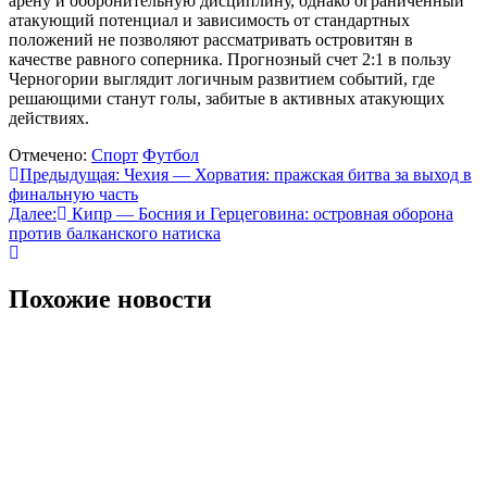
арену и оборонительную дисциплину, однако ограниченный
атакующий потенциал и зависимость от стандартных
положений не позволяют рассматривать островитян в
качестве равного соперника. Прогнозный счет 2:1 в пользу
Черногории выглядит логичным развитием событий, где
решающими станут голы, забитые в активных атакующих
действиях.
Отмечено:
Спорт
Футбол
Навигация
Предыдущая:
Чехия — Хорватия: пражская битва за выход в
финальную часть
по
Далее:
Кипр — Босния и Герцеговина: островная оборона
записям
против балканского натиска
Похожие новости