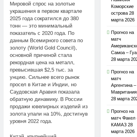
Мировой спрос на золотые
Коморские
украшения в первом квартале
острова 28
2025 года сократился до 380
марта 2026
тонн — это минимальный
Прогноз на
показатель с 2020 года. По
матч
данным Всемирного совета по
Американск
золоту (World Gold Council),
Самоа – Гу
основной причиной стала
28 марта 20
рекордная цена на металл,
превысившая $2,5 тыс. за
Прогноз на
унцию. Сильнее всего рынок
матч
просел в Китае и Индии, но
Аргентина –
Саудовская Аравия показала
Мавритания
28 марта 20
обратную динамику. В России
продажи ювелирных изделий из
Прогноз на
золота упали на 10%, достигнув
матч Факел 
уровня 2022 года.
КАМАЗ 28
марта 2026
Китай, крупнейший