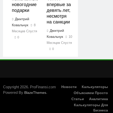
новогодние
впервые за
подарки
девять лет,
несмотря
Дмитрий
на санкции
Ковальчук
8
Дмитрий
Месяцев Спустя
Ковальчук
10
0
Месяцев Спустя
0
Copyright 2026. ProFinansi.com
Новости
Калькуляторы
Powered By
.
BlazeThemes
Объясняем Просто
Статьи
Аналитика
Калькуляторы Для
Бизнеса