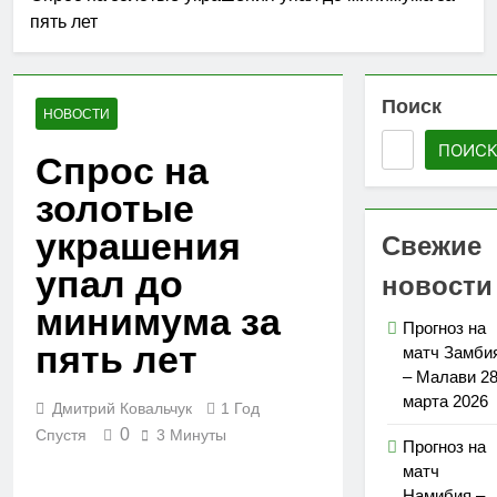
пять лет
Поиск
НОВОСТИ
ПОИС
Спрос на
золотые
украшения
Свежие
упал до
новости
минимума за
Прогноз на
пять лет
матч Замби
– Малави 2
марта 2026
Дмитрий Ковальчук
1 Год
0
Спустя
3 Минуты
Прогноз на
матч
Намибия –