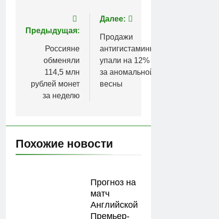
Навигация
Далее:
Предыдущая:
по
Продажи
Россияне
антигистаминных
записям
обменяли
упали на 12% из-
114,5 млн
за аномальной
рублей монет
весны
за неделю
Похожие новости
Прогноз на
матч
Английской
Премьер-