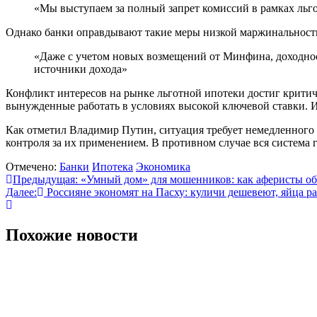
«Мы выступаем за полный запрет комиссий в рамках льг
Однако банки оправдывают такие меры низкой маржинальност
«Даже с учетом новых возмещений от Минфина, доходнос
источники дохода»
Конфликт интересов на рынке льготной ипотеки достиг критич
вынужденные работать в условиях высокой ключевой ставки. И
Как отметил Владимир Путин, ситуация требует немедленного
контроля за их применением. В противном случае вся система
Отмечено:
Банки
Ипотека
Экономика
Навигация
Предыдущая:
«Умный дом» для мошенников: как аферисты о
Далее:
Россияне экономят на Пасху: куличи дешевеют, яйца ра
по
записям
Похожие новости