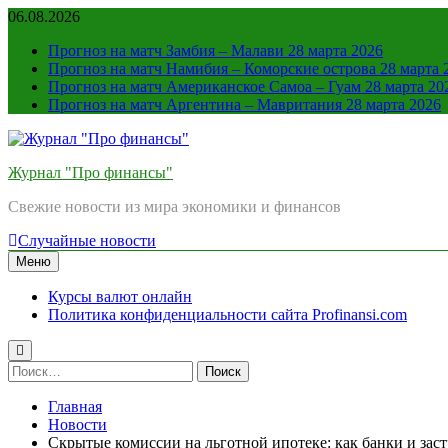
Перейти
06.08.2026
к
Прогноз на матч Замбия – Малави 28 марта 2026
содержимому
Прогноз на матч Намибия – Коморские острова 28 марта 
Прогноз на матч Американское Самоа – Гуам 28 марта 20
Прогноз на матч Аргентина – Мавритания 28 марта 2026
Журнал "Про финансы"
Свежие новости из мира экономики и финансов
Случайные новости
Меню
Курсы валют онлайн
Политика конфиденциальности сайта Profinansi.com
Найти:
Главная
Новости
Скрытые комиссии на льготной ипотеке: как банки и за