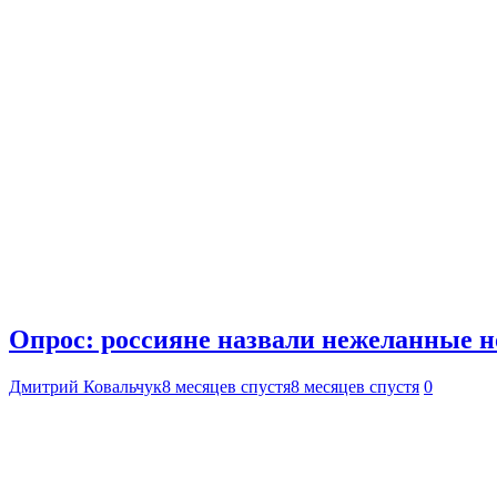
Опрос: россияне назвали нежеланные н
Дмитрий Ковальчук
8 месяцев спустя
8 месяцев спустя
0