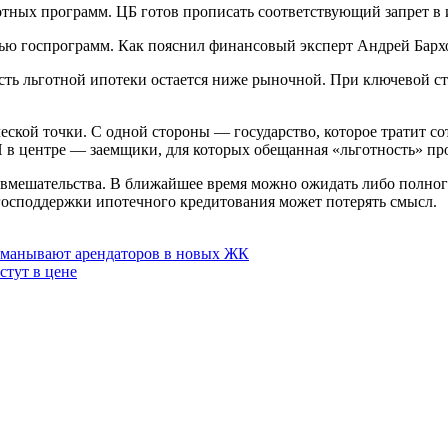
отных программ. ЦБ готов прописать соответствующий запрет в 
ью госпрограмм. Как пояснил финансовый эксперт Андрей Бархо
ть льготной ипотеки остается ниже рыночной. При ключевой с
еской точки. С одной стороны — государство, которое тратит с
 в центре — заемщики, для которых обещанная «льготность» пр
 вмешательства. В ближайшее время можно ожидать либо полног
 господдержки ипотечного кредитования может потерять смысл.
бманывают арендаторов в новых ЖК
стут в цене