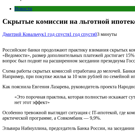
Новости
Скрытые комиссии на льготной ипотеке
Дмитрий Ковальчук
1 год спустя
1 год спустя
0
3 минуты
Российские банки продолжают практику взимания скрытых ком
«Ведомости», размер дополнительных платежей достигает 15% 
вопрос был поднят на расширенном заседании президиума Госс
Схема работы скрытых комиссий отработана до мелочей. Банки 
Например, при покупке жилья за 10 млн рублей по семейной ип
Как пояснила Евгения Лазарева, руководитель проекта Народно
«Это порочная практика, которая полностью искажает сут
нет этот эффект»
Особенно тревожной выглядит ситуация с IT-ипотекой, где ко
арктической программе, а Совкомбанк — 9,9%.
Эльвира Набиуллина, председатель Банка России, на заседании