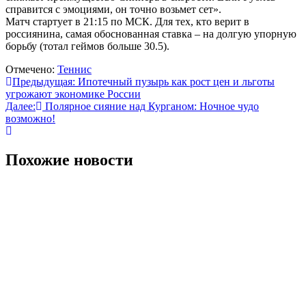
справится с эмоциями, он точно возьмет сет».
Матч стартует в 21:15 по МСК. Для тех, кто верит в
россиянина, самая обоснованная ставка – на долгую упорную
борьбу (тотал геймов больше 30.5).
Отмечено:
Теннис
Навигация
Предыдущая:
Ипотечный пузырь как рост цен и льготы
угрожают экономике России
по
Далее:
Полярное сияние над Курганом: Ночное чудо
записям
возможно!
Похожие новости