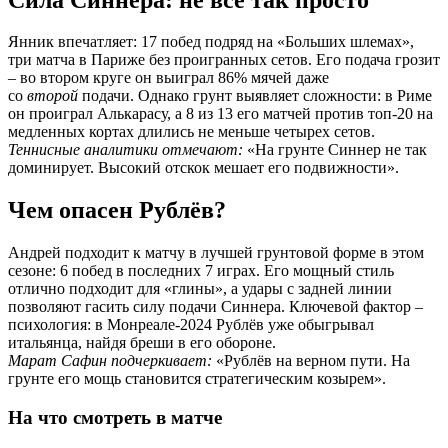
Янник впечатляет: 17 побед подряд на «Больших шлемах»,
три матча в Париже без проигранных сетов. Его подача грозит
– во втором круге он выиграл 86% мячей даже
со
второй
подачи. Однако грунт выявляет сложности: в Риме
он проиграл Алькарасу, а 8 из 13 его матчей против топ-20 на
медленных кортах длились не меньше четырех сетов.
Теннисные аналитики отмечают:
«На грунте Синнер не так
доминирует. Высокий отскок мешает его подвижности».
Чем опасен Рублёв?
Андрей подходит к матчу в лучшей грунтовой форме в этом
сезоне: 6 побед в последних 7 играх. Его мощный стиль
отлично подходит для «глины», а удары с задней линии
позволяют гасить силу подачи Синнера. Ключевой фактор –
психология: в Монреале-2024 Рублёв уже обыгрывал
итальянца, найдя бреши в его обороне.
Марат Сафин подчеркивает:
«Рублёв на верном пути. На
грунте его мощь становится стратегическим козырем».
На что смотреть в матче