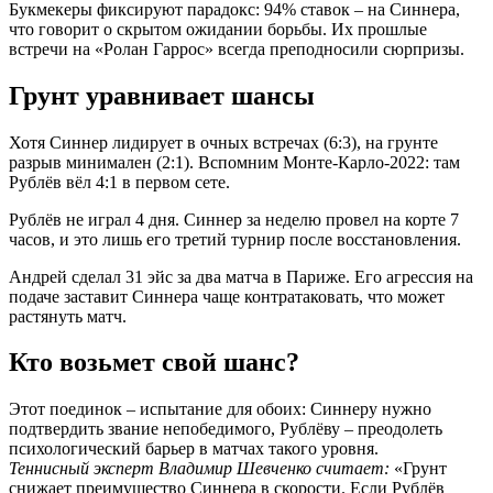
Букмекеры фиксируют парадокс: 94% ставок – на Синнера,
что говорит о скрытом ожидании борьбы. Их прошлые
встречи на «Ролан Гаррос» всегда преподносили сюрпризы.
Грунт уравнивает шансы
Хотя Синнер лидирует в очных встречах (6:3), на грунте
разрыв минимален (2:1). Вспомним Монте-Карло-2022: там
Рублёв вёл 4:1 в первом сете.
Рублёв не играл 4 дня. Синнер за неделю провел на корте 7
часов, и это лишь его третий турнир после восстановления.
Андрей сделал 31 эйс за два матча в Париже. Его агрессия на
подаче заставит Синнера чаще контратаковать, что может
растянуть матч.
Кто возьмет свой шанс?
Этот поединок – испытание для обоих: Синнеру нужно
подтвердить звание непобедимого, Рублёву – преодолеть
психологический барьер в матчах такого уровня.
Теннисный эксперт Владимир Шевченко считает:
«Грунт
снижает преимущество Синнера в скорости. Если Рублёв