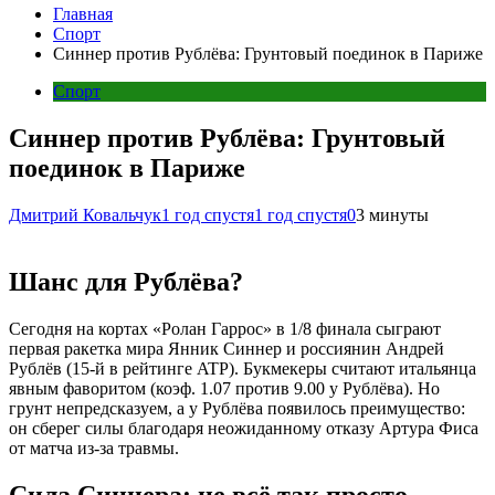
Главная
Спорт
Синнер против Рублёва: Грунтовый поединок в Париже
Спорт
Синнер против Рублёва: Грунтовый
поединок в Париже
Дмитрий Ковальчук
1 год спустя
1 год спустя
0
3 минуты
Шанс для Рублёва?
Сегодня на кортах «Ролан Гаррос» в 1/8 финала сыграют
первая ракетка мира Янник Синнер и россиянин Андрей
Рублёв (15-й в рейтинге ATP). Букмекеры считают итальянца
явным фаворитом (коэф. 1.07 против 9.00 у Рублёва). Но
грунт непредсказуем, а у Рублёва появилось преимущество:
он сберег силы благодаря неожиданному отказу Артура Фиса
от матча из-за травмы.
Сила Синнера: не всё так просто