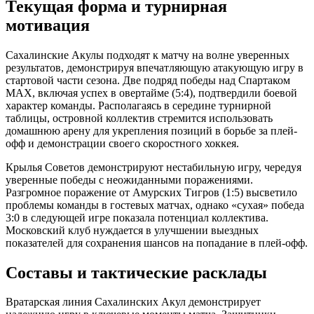
Текущая форма и турнирная
мотивация
Сахалинские Акулы подходят к матчу на волне уверенных
результатов, демонстрируя впечатляющую атакующую игру в
стартовой части сезона. Две подряд победы над Спартаком
МАХ, включая успех в овертайме (5:4), подтвердили боевой
характер команды. Располагаясь в середине турнирной
таблицы, островной коллектив стремится использовать
домашнюю арену для укрепления позиций в борьбе за плей-
офф и демонстрации своего скоростного хоккея.
Крылья Советов демонстрируют нестабильную игру, чередуя
уверенные победы с неожиданными поражениями.
Разгромное поражение от Амурских Тигров (1:5) высветило
проблемы команды в гостевых матчах, однако «сухая» победа
3:0 в следующей игре показала потенциал коллектива.
Московский клуб нуждается в улучшении выездных
показателей для сохранения шансов на попадание в плей-офф.
Составы и тактические расклады
Вратарская линия Сахалинских Акул демонстрирует