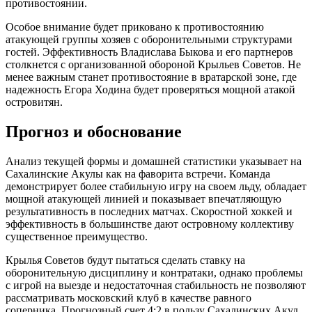
противостоянии.
Особое внимание будет приковано к противостоянию
атакующей группы хозяев с оборонительными структурами
гостей. Эффективность Владислава Быкова и его партнеров
столкнется с организованной обороной Крыльев Советов. Не
менее важным станет противостояние в вратарской зоне, где
надежность Егора Ходина будет проверяться мощной атакой
островитян.
Прогноз и обоснование
Анализ текущей формы и домашней статистики указывает на
Сахалинские Акулы как на фаворита встречи. Команда
демонстрирует более стабильную игру на своем льду, обладает
мощной атакующей линией и показывает впечатляющую
результативность в последних матчах. Скоростной хоккей и
эффективность в большинстве дают островному коллективу
существенное преимущество.
Крылья Советов будут пытаться сделать ставку на
оборонительную дисциплину и контратаки, однако проблемы
с игрой на выезде и недостаточная стабильность не позволяют
рассматривать московский клуб в качестве равного
соперника. Прогнозный счет 4:2 в пользу Сахалинских Акул