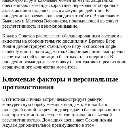
надежную игру в ключевые моменты матча. Защитники
обеспечивают команде скоростные переходы от обороны к
атаке, активно подключаясь в атакующие действия. В
нападении ключевая роль отводится тройке с Владиславом
Быковым и Матвеем Василюком, показывающей высокую
результативность и взаимопонимание.
Крылья Советов располагают сбалансированным составом с
акцентом на оборонительную дисциплину. Вратарь Егор
Ходин демонстрирует стабильную игру и способен single-
handedly влиять на исход матча. Оборонная линия выстроена с
расчетом на нейтрализацию быстрых атак соперника. В
нападении команда делает ставку на контратаки и реализацию
ограниченного количества моментов.
Ключевые факторы и персональные
противостояния
Статистика личных встреч демонстрирует равную
конкурентную борьбу между командами. Ничья 3:3 в
последней очной встрече подтверждает сбалансированность
сил, при этом исторические матчи отличались высокой
результативностью. Домашняя арена дает Сахалинским
Акулам дополнительное преимущество в этом