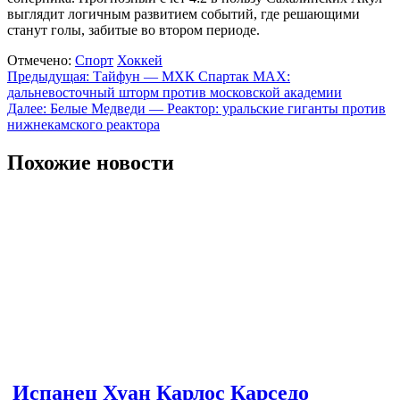
выглядит логичным развитием событий, где решающими
станут голы, забитые во втором периоде.
Отмечено:
Спорт
Хоккей
Навигация
Предыдущая:
Тайфун — МХК Спартак MAX:
дальневосточный шторм против московской академии
по
Далее:
Белые Медведи — Реактор: уральские гиганты против
записям
нижнекамского реактора
Похожие новости
Испанец Хуан Карлос Карседо