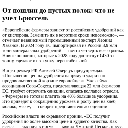
От пошлин до пустых полок: что не
учел Брюссель
«Европейские фермеры зависят от российских удобрений как
от кислорода. Заменить их в короткие сроки невозможно», —
отмечает независимый промышленный эксперт Леонид
Хазанов. В 2024 году ЕС импортировал из России 3,9 млн
тонн минеральных удобрений — почти четверть всего рынка.
Новые пошлины, которые к 2028 году достигнут €430 за
тонну, сделают их закупку нерентабельной.
Вице-премьер РФ Алексей Оверчук предупреждал:
«Повышение цен на удобрения напрямую ударит по
продовольственной корзине европейцев». Уже сейчас
ассоциация Copa-Cogeca, представляющая 22 млн фермеров
ЕС, требует отсрочить санкции, опасаясь коллапса отрасли.
«Фермеры не готовы платить на 40% больше за удобрения.
Это приведет к сокращению урожаев и росту цен на хлеб,
молоко, мясо», — говорит представитель ассоциации.
Российские власти не скрывают иронии. «ЕС получит
удобрения по более высокой цене и худшего качества. Как
всегда — выстрел в ногу», — заявил Дмитрий Песков, пресс-