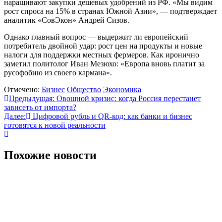
наращивают закупки дешевых удобрений из РФ. «Мы видим
рост спроса на 15% в странах Южной Азии», — подтверждает
аналитик «СовЭкон» Андрей Сизов.
Однако главный вопрос — выдержит ли европейский
потребитель двойной удар: рост цен на продукты и новые
налоги для поддержки местных фермеров. Как иронично
заметил политолог Иван Мезюхо: «Европа вновь платит за
русофобию из своего кармана».
Отмечено:
Бизнес
Общество
Экономика
Навигация
Предыдущая:
Овощной кризис: когда Россия перестанет
зависеть от импорта?
по
Далее:
Цифровой рубль и QR-код: как банки и бизнес
записям
готовятся к новой реальности
Похожие новости