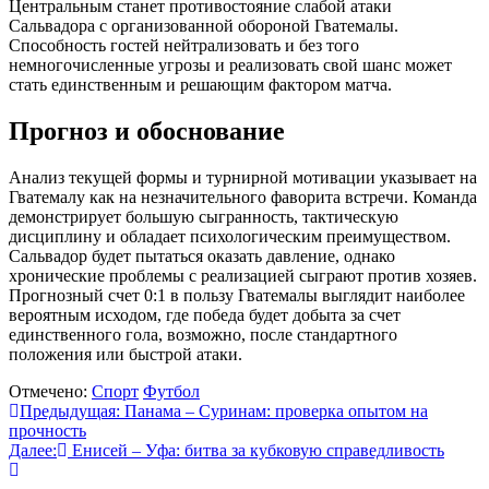
Центральным станет противостояние слабой атаки
Сальвадора с организованной обороной Гватемалы.
Способность гостей нейтрализовать и без того
немногочисленные угрозы и реализовать свой шанс может
стать единственным и решающим фактором матча.
Прогноз и обоснование
Анализ текущей формы и турнирной мотивации указывает на
Гватемалу как на незначительного фаворита встречи. Команда
демонстрирует большую сыгранность, тактическую
дисциплину и обладает психологическим преимуществом.
Сальвадор будет пытаться оказать давление, однако
хронические проблемы с реализацией сыграют против хозяев.
Прогнозный счет 0:1 в пользу Гватемалы выглядит наиболее
вероятным исходом, где победа будет добыта за счет
единственного гола, возможно, после стандартного
положения или быстрой атаки.
Отмечено:
Спорт
Футбол
Навигация
Предыдущая:
Панама – Суринам: проверка опытом на
прочность
по
Далее:
Енисей – Уфа: битва за кубковую справедливость
записям