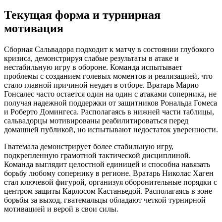
Текущая форма и турнирная
мотивация
Сборная Сальвадора подходит к матчу в состоянии глубокого
кризиса, демонстрируя слабые результаты в атаке и
нестабильную игру в обороне. Команда испытывает
проблемы с созданием голевых моментов и реализацией, что
стало главной причиной неудач в отборе. Вратарь Марио
Гонсалес часто остается один на один с атаками соперника, не
получая надежной поддержки от защитников Рональда Гомеса
и Роберто Домингеса. Располагаясь в нижней части таблицы,
сальвадорцы мотивированы реабилитироваться перед
домашней публикой, но испытывают недостаток уверенности.
Гватемала демонстрирует более стабильную игру,
подкрепленную грамотной тактической дисциплиной.
Команда выглядит целостной единицей и способна навязать
борьбу любому сопернику в регионе. Вратарь Николас Хаген
стал ключевой фигурой, организуя оборонительные порядки с
центром защиты Карлосом Кастаньедой. Располагаясь в зоне
борьбы за выход, гватемальцы обладают четкой турнирной
мотивацией и верой в свои силы.