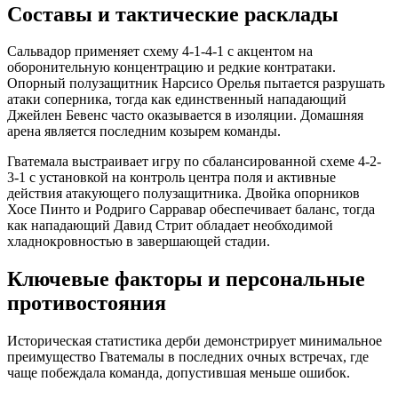
Составы и тактические расклады
Сальвадор применяет схему 4-1-4-1 с акцентом на
оборонительную концентрацию и редкие контратаки.
Опорный полузащитник Нарсисо Орелья пытается разрушать
атаки соперника, тогда как единственный нападающий
Джейлен Бевенс часто оказывается в изоляции. Домашняя
арена является последним козырем команды.
Гватемала выстраивает игру по сбалансированной схеме 4-2-
3-1 с установкой на контроль центра поля и активные
действия атакующего полузащитника. Двойка опорников
Хосе Пинто и Родриго Сарравар обеспечивает баланс, тогда
как нападающий Давид Стрит обладает необходимой
хладнокровностью в завершающей стадии.
Ключевые факторы и персональные
противостояния
Историческая статистика дерби демонстрирует минимальное
преимущество Гватемалы в последних очных встречах, где
чаще побеждала команда, допустившая меньше ошибок.