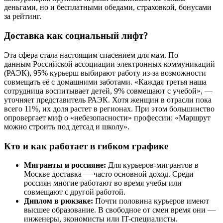
деньгами, но и бесплатными обедами, страховкой, бонусами
за рейтинг.
Доставка как социальный лифт
?
Эта сфера стала настоящим спасением для мам. По
данным Российской ассоциации электронных коммуникаций
(РАЭК), 95% курьерш выбирают работу из-за возможности
совмещать её с домашними заботами. «Каждая третья наша
сотрудница воспитывает детей, 9% совмещают с учебой», —
уточняет представитель РАЭК. Хотя женщин в отрасли пока
всего 11%, их доля растет в регионах. При этом большинство
опровергает миф о «небезопасности» профессии: «Маршрут
можно строить под детсад и школу».
Кто и как работает в гибком графике
Мигранты и россияне:
Для курьеров-мигрантов в
Москве доставка — часто основной доход. Среди
россиян многие работают во время учебы или
совмещают с другой работой.
Диплом в рюкзаке:
Почти половина курьеров имеют
высшее образование. В свободное от смен время они —
инженеры, экономисты или IT-специалисты.