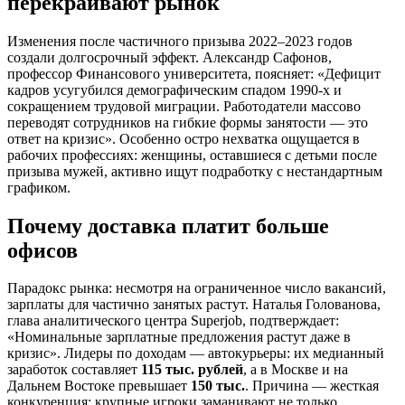
перекраивают рынок
Изменения после частичного призыва 2022–2023 годов
создали долгосрочный эффект. Александр Сафонов,
профессор Финансового университета, поясняет: «Дефицит
кадров усугубился демографическим спадом 1990-х и
сокращением трудовой миграции. Работодатели массово
переводят сотрудников на гибкие формы занятости — это
ответ на кризис». Особенно остро нехватка ощущается в
рабочих профессиях: женщины, оставшиеся с детьми после
призыва мужей, активно ищут подработку с нестандартным
графиком.
Почему доставка платит больше
офисов
Парадокс рынка: несмотря на ограниченное число вакансий,
зарплаты для частично занятых растут. Наталья Голованова,
глава аналитического центра Superjob, подтверждает:
«Номинальные зарплатные предложения растут даже в
кризис». Лидеры по доходам — автокурьеры: их медианный
заработок составляет
115 тыс. рублей
, а в Москве и на
Дальнем Востоке превышает
150 тыс.
. Причина — жесткая
конкуренция: крупные игроки заманивают не только