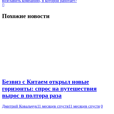
записям
возглавить компанию, в которой работает?
Похожие новости
Безвиз с Китаем открыл новые
горизонты: спрос на путешествия
вырос в полтора раза
Дмитрий Ковальчук
11 месяцев спустя
11 месяцев спустя
0