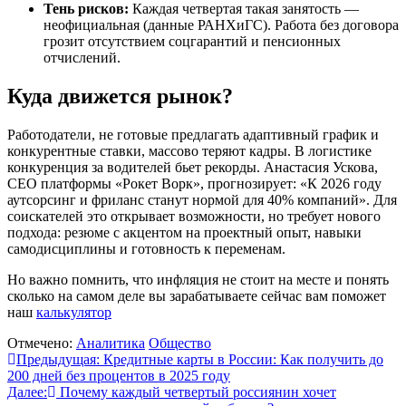
Тень рисков:
Каждая четвертая такая занятость —
неофициальная (данные РАНХиГС). Работа без договора
грозит отсутствием соцгарантий и пенсионных
отчислений.
Куда движется рынок?
Работодатели, не готовые предлагать адаптивный график и
конкурентные ставки, массово теряют кадры. В логистике
конкуренция за водителей бьет рекорды. Анастасия Ускова,
CEO платформы «Рокет Ворк», прогнозирует: «К 2026 году
аутсорсинг и фриланс станут нормой для 40% компаний». Для
соискателей это открывает возможности, но требует нового
подхода: резюме с акцентом на проектный опыт, навыки
самодисциплины и готовность к переменам.
Но важно помнить, что инфляция не стоит на месте и понять
сколько на самом деле вы зарабатываете сейчас вам поможет
наш
калькулятор
Отмечено:
Аналитика
Общество
Навигация
Предыдущая:
Кредитные карты в России: Как получить до
200 дней без процентов в 2025 году
по
Далее:
Почему каждый четвертый россиянин хочет