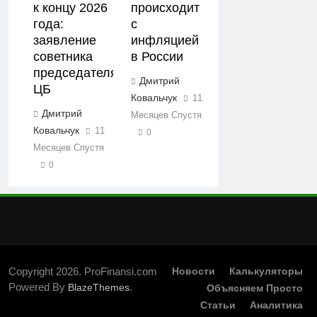
к концу 2026
происходит
года:
с
заявление
инфляцией
советника
в России
председателя
Дмитрий
ЦБ
Ковальчук
11
Дмитрий
Месяцев Спустя
Ковальчук
11
0
Месяцев Спустя
0
Copyright 2026. ProFinansi.com
Новости
Калькуляторы
Powered By
.
BlazeThemes
Объясняем Просто
Статьи
Аналитика