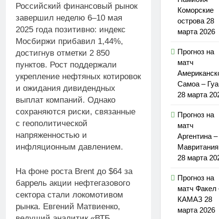
Российский финансовый рынок
Коморские
завершил неделю 6–10 мая
острова 28
2025 года позитивно: индекс
марта 2026
Мосбиржи прибавил 1,44%,
Прогноз на
достигнув отметки 2 850
матч
пунктов. Рост поддержали
Американск
укрепление нефтяных котировок
Самоа – Гу
и ожидания дивидендных
28 марта 20
выплат компаний. Однако
сохраняются риски, связанные
Прогноз на
с геополитической
матч
напряженностью и
Аргентина –
инфляционным давлением.
Мавритания
28 марта 20
На фоне роста Brent до $64 за
Прогноз на
баррель акции нефтегазового
матч Факел 
сектора стали локомотивом
КАМАЗ 28
рынка. Евгений Матвиенко,
марта 2026
ведущий аналитик «ВТБ