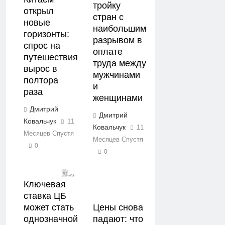
тройку
открыл
стран с
новые
наибольшим
горизонты:
разрывом в
спрос на
оплате
путешествия
труда между
вырос в
мужчинами
полтора
и
раза
женщинами
Дмитрий
Дмитрий
Ковальчук
11
Ковальчук
11
Месяцев Спустя
Месяцев Спустя
0
0
Ключевая
ставка ЦБ
может стать
Цены снова
однозначной
падают: что