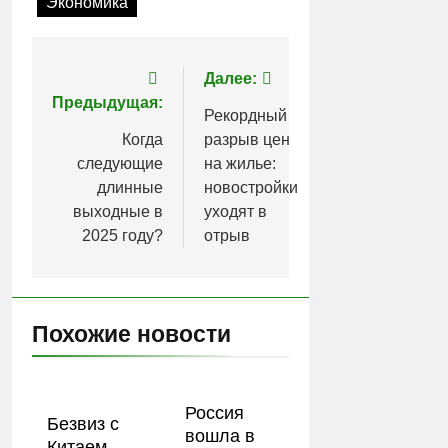
Экономика
Навигация
Далее:
Предыдущая:
по
Рекордный
Когда
разрыв цен
записям
следующие
на жилье:
длинные
новостройки
выходные в
уходят в
2025 году?
отрыв
Похожие новости
Россия
Безвиз с
вошла в
Китаем