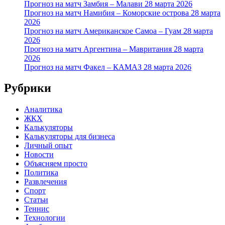
Прогноз на матч Замбия – Малави 28 марта 2026
Прогноз на матч Намибия – Коморские острова 28 марта
2026
Прогноз на матч Американское Самоа – Гуам 28 марта
2026
Прогноз на матч Аргентина – Мавритания 28 марта
2026
Прогноз на матч Факел – КАМАЗ 28 марта 2026
Рубрики
Аналитика
ЖКХ
Калькуляторы
Калькуляторы для бизнеса
Личный опыт
Новости
Объясняем просто
Политика
Развлечения
Спорт
Статьи
Теннис
Технологии