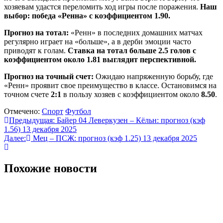
хозяевам удастся переломить ход игры после поражения.
Наш
выбор: победа «Ренна» с коэффициентом 1.90
.
Прогноз на тотал:
«Ренн» в последних домашних матчах
регулярно играет на «больше», а в дерби эмоции часто
приводят к голам
.
Ставка на тотал больше 2.5 голов с
коэффициентом около 1.81 выглядит перспективной
.
Прогноз на точный счет:
Ожидаю напряженную борьбу, где
«Ренн» проявит свое преимущество в классе. Остановимся на
точном счете
2:1
в пользу хозяев с коэффициентом около
8.50
.
Отмечено:
Спорт
Футбол
Навигация
Предыдущая:
Байер 04 Леверкузен – Кёльн: прогноз (кэф
1.56) 13 декабря 2025
по
Далее:
Мец – ПСЖ: прогноз (кэф 1.25) 13 декабря 2025
записям
Похожие новости