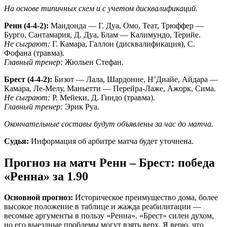
На основе типичных схем и с учетом дисквалификаций.
Ренн (4-4-2):
Мандонда — Г. Дуа, Омо, Теат, Трюффер —
Бурго, Сантамария, Д. Дуа, Блам — Калимундо, Терийе.
Не сыграют:
Г. Камара, Галлон (дисквалификация), С.
Фофана (травма)
.
Главный тренер:
Жюльен Стефан.
Брест (4-4-2):
Бизот — Лала, Шардонне, Н’Диайе, Айдара —
Камара, Ле-Мелу, Маньетти — Перейра-Лаже, Ажорк, Сима.
Не сыграют:
Р. Мейеки, Д. Гиндо (травма)
.
Главный тренер:
Эрик Руа.
Окончательные составы будут объявлены за час до матча.
Судья:
Информация об арбитре матча будет уточнена.
Прогноз на матч Ренн – Брест: победа
«Ренна» за 1.90
Основной прогноз:
Историческое преимущество дома, более
высокое положение в таблице и жажда реабилитации —
весомые аргументы в пользу «Ренна». «Брест» силен духом,
но его выездные проблемы могут взять верх. Я верю, что