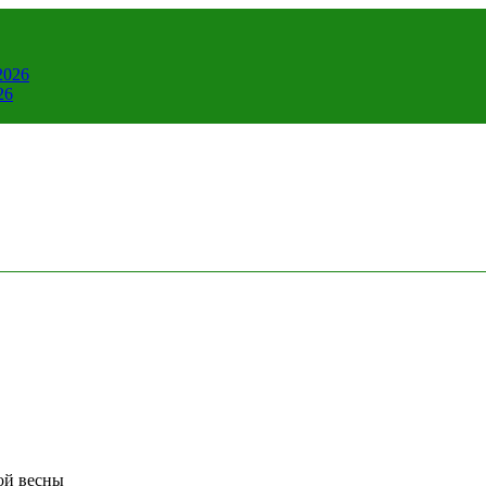
2026
26
ой весны