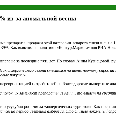
% из-за аномальной весны
ные препараты: продажи этой категории лекарств снизились на 
ные 39%. Как выяснили аналитики «Контур.Маркета» для РИА Но
впервые за последние пять лет. По словам Анны Кузнецовой, р
Пик аллергического сезона сместился на июнь, поэтому спрос на
зовые покупки»
.
 переориентацией потребителей на более дорогие импортные ан
 полок, их заменяют препараты из Азии. Это влияет на средний
цию усугубил рост числа «аллергических туристов». Как пояснил
атом на период цветения амброзии. Это снизило локальный спро