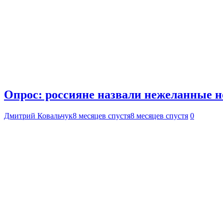
Опрос: россияне назвали нежеланные н
Дмитрий Ковальчук
8 месяцев спустя
8 месяцев спустя
0