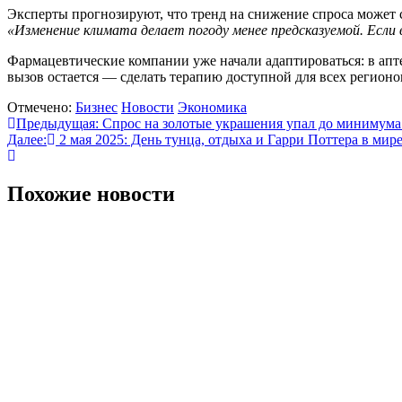
Эксперты прогнозируют, что тренд на снижение спроса может с
«Изменение климата делает погоду менее предсказуемой. Если
Фармацевтические компании уже начали адаптироваться: в апт
вызов остается — сделать терапию доступной для всех регионо
Отмечено:
Бизнес
Новости
Экономика
Навигация
Предыдущая:
Спрос на золотые украшения упал до минимума 
Далее:
2 мая 2025: День тунца, отдыха и Гарри Поттера в мир
по
записям
Похожие новости