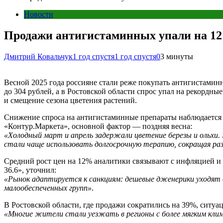
Новости
Продажи антигистаминных упали на 12
Дмитрий Ковальчук
1 год спустя
1 год спустя
0
3 минуты
Весной 2025 года россияне стали реже покупать антигистамин
до 304 рублей, а в Ростовской области спрос упал на рекорд
и смещение сезона цветения растений.
Снижение спроса на антигистаминные препараты наблюдается 
«Контур.Маркета», основной фактор — поздняя весна:
«Холодный март и апрель задержали цветение березы и ольхи. 
стали чаще использовать долгосрочную терапию, сокращая ра
Средний рост цен на 12% аналитики связывают с инфляцией и
36.6», уточнил:
«Рынок адаптируется к санкциям: дешевые дженерики уходят с
малообеспеченных групп»
.
В Ростовской области, где продажи сократились на 39%, ситуа
«Многие жители стали уезжать в регионы с более мягким клим