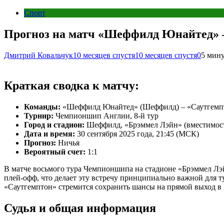
Спорт
Прогноз на матч «Шеффилд Юнайтед» – 
Дмитрий Ковальчук
10 месяцев спустя
10 месяцев спустя
0
5 мин
Краткая сводка к матчу:
Команды:
«Шеффилд Юнайтед» (Шеффилд) – «Саутгемпт
Турнир:
Чемпионшип Англии, 8-й тур
Город и стадион:
Шеффилд, «Брэммел Лэйн» (вместимость
Дата и время:
30 сентября 2025 года, 21:45 (МСК)
Прогноз:
Ничья
Вероятный счет:
1:1
В матче восьмого тура Чемпионшипа на стадионе «Брэммел Лэ
плей-офф, что делает эту встречу принципиально важной для 
«Саутгемптон» стремится сохранить шансы на прямой выход в 
Судья и общая информация