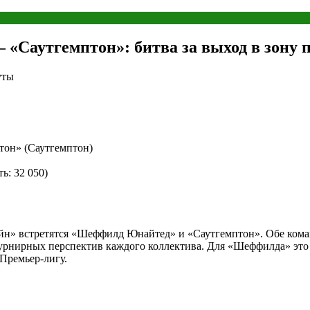
«Саутгемптон»: битва за выход в зону 
уты
он» (Саутгемптон)
: 32 050)
йн» встретятся «Шеффилд Юнайтед» и «Саутгемптон». Обе коман
турнирных перспектив каждого коллектива. Для «Шеффилда» это в
Премьер-лигу.