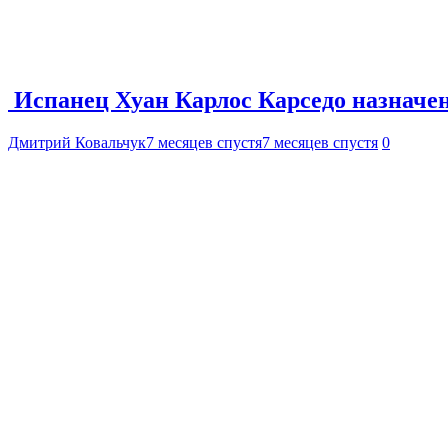
Испанец Хуан Карлос Карседо назначе
Дмитрий Ковальчук
7 месяцев спустя
7 месяцев спустя
0