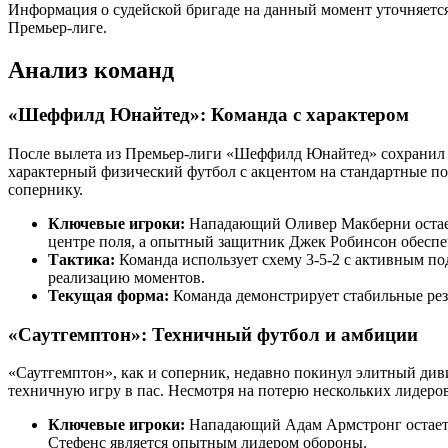
Информация о судейской бригаде на данный момент уточняетс
Премьер-лиге.
Анализ команд
«Шеффилд Юнайтед»: Команда с характером
После вылета из Премьер-лиги «Шеффилд Юнайтед» сохранил к
характерный физический футбол с акцентом на стандартные п
сопернику.
Ключевые игроки:
Нападающий Оливер Макберни остаетс
центре поля, а опытный защитник Джек Робинсон обеспе
Тактика:
Команда использует схему 3-5-2 с активным по
реализацию моментов.
Текущая форма:
Команда демонстрирует стабильные рез
«Саутгемптон»: Техничный футбол и амбиции
«Саутгемптон», как и соперник, недавно покинул элитный див
техничную игру в пас. Несмотря на потерю нескольких лидеров
Ключевые игроки:
Нападающий Адам Армстронг остается
Стефенс является опытным лидером обороны.