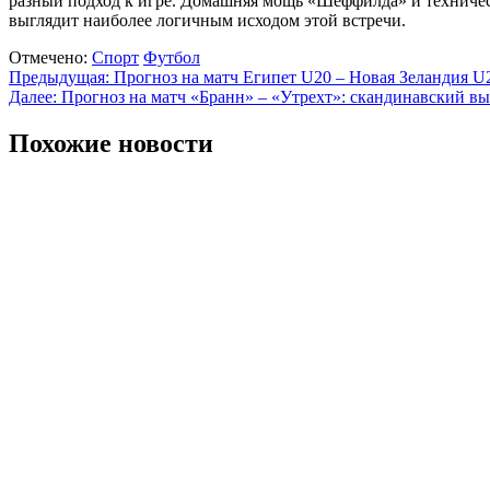
разный подход к игре. Домашняя мощь «Шеффилда» и техническ
выглядит наиболее логичным исходом этой встречи.
Отмечено:
Спорт
Футбол
Навигация
Предыдущая:
Прогноз на матч Египет U20 – Новая Зеландия U2
Далее:
Прогноз на матч «Бранн» – «Утрехт»: скандинавский в
по
записям
Похожие новости