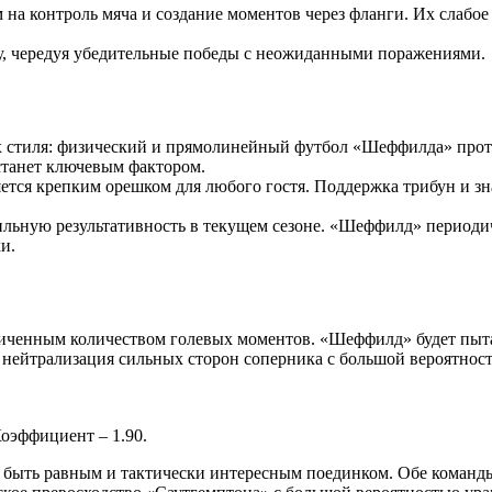
 на контроль мяча и создание моментов через фланги. Их слабое
у, чередуя убедительные победы с неожиданными поражениями.
х стиля: физический и прямолинейный футбол «Шеффилда» прот
 станет ключевым фактором.
тся крепким орешком для любого гостя. Поддержка трибун и з
льную результативность в текущем сезоне. «Шеффилд» периодич
и.
иченным количеством голевых моментов. «Шеффилд» будет пытат
 нейтрализация сильных сторон соперника с большой вероятност
оэффициент – 1.90.
быть равным и тактически интересным поединком. Обе команд