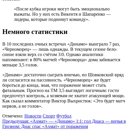
«После кубка игроки могут быть эмоционально
выжаты. Но у них есть Викентя и Шапаренко —
лидеры, которые поднимут команду».
Немного статистики
В 10 последних очных встречах «Динамо» выиграло 7 раз,
«Черноморец» — лишь однажды. В текущем сезоне бело-
синие взяли верх со счётом 3:0. Однако аналитики
напоминают: в 80% матчей «Черноморца» дома забивается
меньше 3,5 голов.
«Динамо» достаточно сыграть вничью, но Шовковский вряд
ли согласится на пассивность. «Черноморец» же будет
бороться до конца, зная, что поражение может стать
фатальным. Прогноз на ТМ 3,5 выглядит логичным: гости
предпочтут контроль, а хозяевам не хватит атакующей мощи.
Как сказал комментатор Виктор Выхристюк: «Это будет матч
нервов, а не голов».
Отмечено:
Новости
Спорт
Футбол
Навигация
Предыдущая:
«Ахмат» — «Динамо» 1:1: гол Диаса — ничья в
Грозном: Диас спас «Ахмат» от поражения