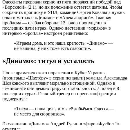
Одесситы прервали серию из пяти поражений победой над
«Ворсклой» (2:1), но их положение остаётся шатким. Чтобы
сохранить прописку в УПЛ, команде Сергея Ковальца нужны
очки в матчах с «Динамо» и «Александрией». Главная
проблема — слабая оборона: 12 голов пропущены в
последних пяти играх. Однако наставник «моряков» в
интервью «Sport.ua» настроен решительно:
«Играем дома, и это наша крепость. «Динамо» —
не машина, у них тоже есть слабости».
«Динамо»: титул и усталость
После драматического поражения в Кубке Украины
(проигрыш «Шахтёру» в серии пенальти) команда Александра
Шовковского выглядит морально истощённой. Однако в
чемпионате они демонстрируют стабильность: 7 побед в 8
последних турах. Главный тренер на пресс-конференции
подчеркнул:
«Титул — наша цель, и мы её добьёмся. Одесса —
не место для сюрпризов».
Экс-капитан «Динамо» Андрей Гусин в эфире «Футбол 1»
отметил: