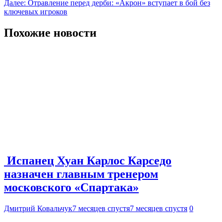
по
Далее:
Отравление перед дерби: «Акрон» вступает в бой без
записям
ключевых игроков
Похожие новости
Испанец Хуан Карлос Карседо
назначен главным тренером
московского «Спартака»
Дмитрий Ковальчук
7 месяцев спустя
7 месяцев спустя
0