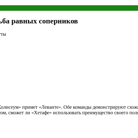
рьба равных соперников
уты
олисеум» примет «Леванте». Обе команды демонстрируют схожие 
том, сможет ли «Хетафе» использовать преимущество своего по