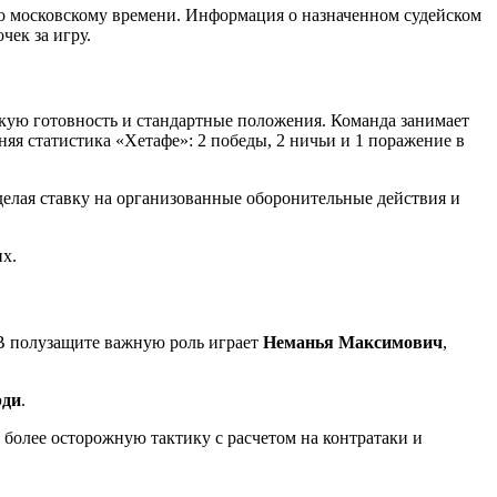
0 по московскому времени. Информация о назначенном судейском
чек за игру.
кую готовность и стандартные положения. Команда занимает
яя статистика «Хетафе»: 2 победы, 2 ничьи и 1 поражение в
делая ставку на организованные оборонительные действия и
их.
 В полузащите важную роль играет
Неманья Максимович
,
рди
.
 более осторожную тактику с расчетом на контратаки и