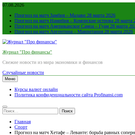
Перейти
07.08.2026
к
Прогноз на матч Замбия – Малави 28 марта 2026
содержимому
Прогноз на матч Намибия – Коморские острова 28 марта 
Прогноз на матч Американское Самоа – Гуам 28 марта 20
Прогноз на матч Аргентина – Мавритания 28 марта 2026
Журнал "Про финансы"
Свежие новости из мира экономики и финансов
Случайные новости
Меню
Курсы валют онлайн
Политика конфиденциальности сайта Profinansi.com
Найти:
Главная
Спорт
Прогноз на матч Хетафе – Леванте: борьба равных сопер