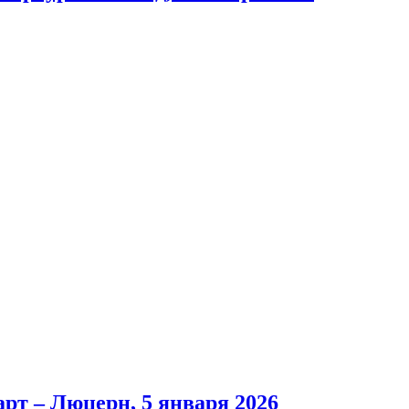
рт – Люцерн, 5 января 2026