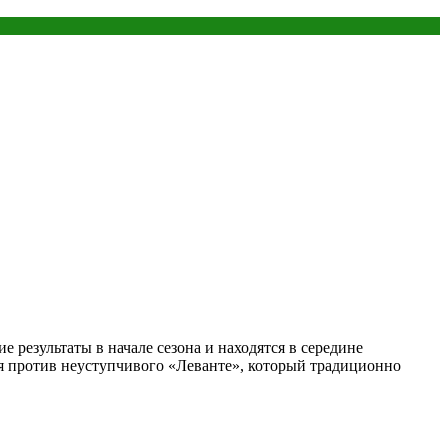
результаты в начале сезона и находятся в середине
ля против неуступчивого «Леванте», который традиционно