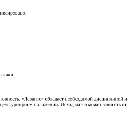
фиксировано.
ратаки.
отовность. «Леванте» обладает необходимой дисциплиной и
ущем турнирном положении. Исход матча может зависеть от