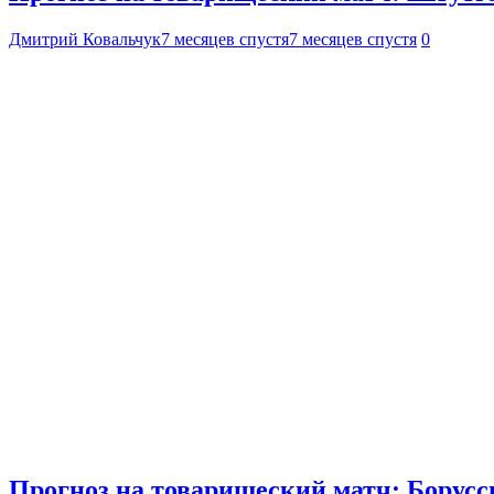
Дмитрий Ковальчук
7 месяцев спустя
7 месяцев спустя
0
Прогноз на товарищеский матч: Борусси