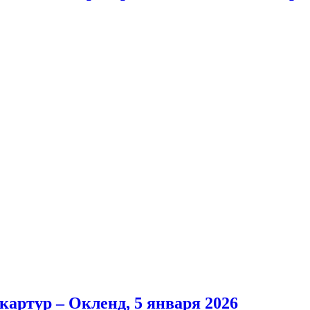
артур – Окленд, 5 января 2026