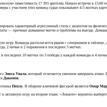
Колисеум» (вместимость 17 393 зрителя). Начало встречи в 15:0
имеры с участием этих команд судьи показывают 4-5 желтых карто
ировать характерный агрессивный стиль с акцентом на физичес
льтаты — прочные домашние матчи и проблемы на выезде. Домашн
ю игру. Команда располагается рядом с соперником в таблице, 
да, 2 ничьи и 2 поражения в последних 5 матчах.
 в последних 10 матчах по 3 победы у каждой команды и 4 ничь
его
Энеса Унала
, который отличается умением завершать атаки.
ся
Дакомен
.
итника
Пеплу
. В обороне ключевой фигурой является
Омар Ма
 и активную игру на втором этаже. «Леванте» вероятно выберет