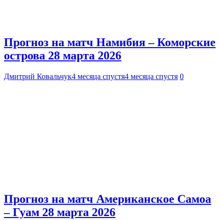
Прогноз на матч Намибия – Коморские
острова 28 марта 2026
Дмитрий Ковальчук
4 месяца спустя
4 месяца спустя
0
Прогноз на матч Американское Самоа
– Гуам 28 марта 2026