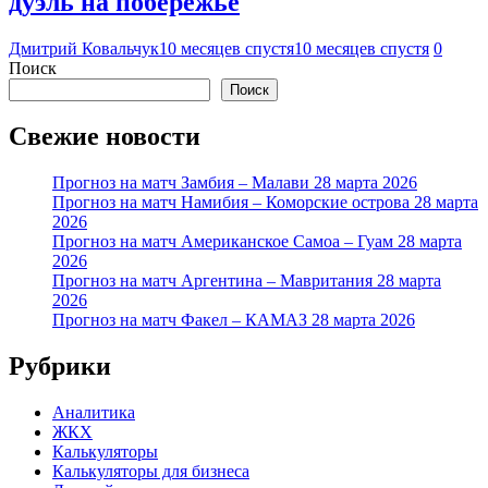
дуэль на побережье
Дмитрий Ковальчук
10 месяцев спустя
10 месяцев спустя
0
Поиск
Поиск
Свежие новости
Прогноз на матч Замбия – Малави 28 марта 2026
Прогноз на матч Намибия – Коморские острова 28 марта
2026
Прогноз на матч Американское Самоа – Гуам 28 марта
2026
Прогноз на матч Аргентина – Мавритания 28 марта
2026
Прогноз на матч Факел – КАМАЗ 28 марта 2026
Рубрики
Аналитика
ЖКХ
Калькуляторы
Калькуляторы для бизнеса