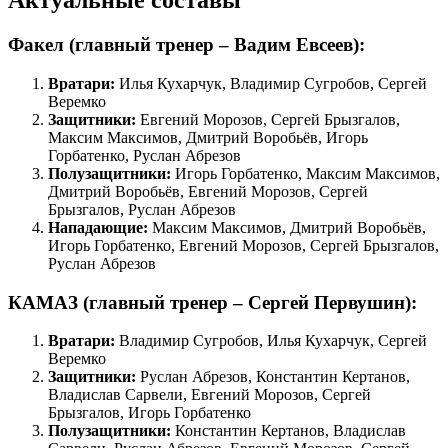
Актуальные составы
Факел (главный тренер – Вадим Евсеев):
Вратари:
Илья Кухарчук, Владимир Сугробов, Сергей
Веремко
Защитники:
Евгений Морозов, Сергей Брызгалов,
Максим Максимов, Дмитрий Воробьёв, Игорь
Горбатенко, Руслан Абрезов
Полузащитники:
Игорь Горбатенко, Максим Максимов,
Дмитрий Воробьёв, Евгений Морозов, Сергей
Брызгалов, Руслан Абрезов
Нападающие:
Максим Максимов, Дмитрий Воробьёв,
Игорь Горбатенко, Евгений Морозов, Сергей Брызгалов,
Руслан Абрезов
КАМАЗ (главный тренер – Сергей Первушин):
Вратари:
Владимир Сугробов, Илья Кухарчук, Сергей
Веремко
Защитники:
Руслан Абрезов, Константин Кертанов,
Владислав Сарвели, Евгений Морозов, Сергей
Брызгалов, Игорь Горбатенко
Полузащитники:
Константин Кертанов, Владислав