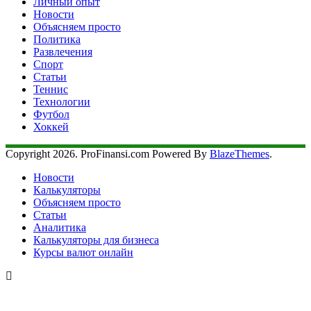
Личный опыт
Новости
Объясняем просто
Политика
Развлечения
Спорт
Статьи
Теннис
Технологии
Футбол
Хоккей
Copyright 2026. ProFinansi.com Powered By
BlazeThemes
.
Новости
Калькуляторы
Объясняем просто
Статьи
Аналитика
Калькуляторы для бизнеса
Курсы валют онлайн