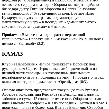
передачи (87% завершённых) и способность отбирать мяч
делают его сердцем команды. Оборона выглядит надёжно
благодаря дуэту Евгения Морозова и Сергея Брызгалова,
выигрывающих 84% воздушных дуэлей. Вратарь Илья
Кухарчук вернулся из травмы и демонстрирует
фантастическую игру – в последних 6 домашних матчах
сохранил ворота «сухими» в 4 из них.
Проблема:
В марте команда играет с переменной
успешностью – 1 поражение в 5 матчах Лиги PARI, включая
ничью с «Балтикой» (2:2).
КАМАЗ
Клуб из Набережных Челнов приезжает в Воронеж под
руководством Сергея Первушина с амбициями выйти из
нижней части таблицы. «Автозаводцы» показывают
нестабильную игру в последних матчах – 1 победа в 5 играх,
включая выездное поражение от «Оренбурга» (0:3).
Особую опасность представляет атакующее трио Руслана
Абрезова, Константина Кертанова и Владислава Сарвели,
забивших в сумме 12 голов в этом сезоне. Оборонительная
линия вызывает вопросы – в 3 из последних 5 матчей КАМАЗ
пропускал по два и более гола. Вратарь Владимир Сугробов