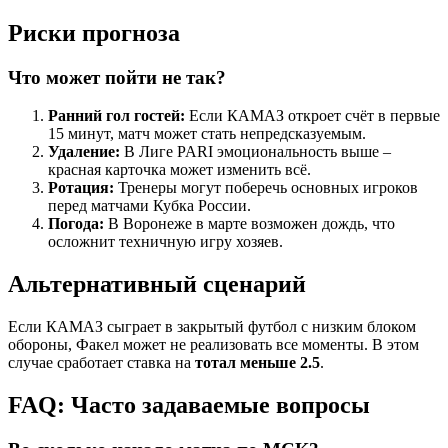
Риски прогноза
Что может пойти не так?
Ранний гол гостей:
Если КАМАЗ откроет счёт в первые
15 минут, матч может стать непредсказуемым.
Удаление:
В Лиге PARI эмоциональность выше –
красная карточка может изменить всё.
Ротация:
Тренеры могут поберечь основных игроков
перед матчами Кубка России.
Погода:
В Воронеже в марте возможен дождь, что
осложнит техничную игру хозяев.
Альтернативный сценарий
Если КАМАЗ сыграет в закрытый футбол с низким блоком
обороны, Факел может не реализовать все моменты. В этом
случае сработает ставка на
тотал меньше 2.5
.
FAQ: Часто задаваемые вопросы