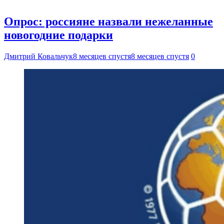
Опрос: россияне назвали нежеланные
новогодние подарки
Дмитрий Ковальчук
8 месяцев спустя
8 месяцев спустя
0