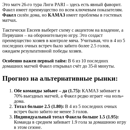
Это матч 26-го тура Лиги PARI – здесь есть явный фаворит.
Факел имеет преимущество по всем ключевым показателям.
Факел
силён дома, но
КАМАЗ
имеет проблемы в гостевых
матчах.
Тактически Евсеев выберет схему с акцентом на владение, а
Первушин – на оборонительную игру. Это создаст
преимущество хозяев в контроле мяча. Учитывая, что в 4 из 5
последних очных встреч было забито более 2.5 голов,
ожидаем результативной победы хозяев.
Особенно важен первый тайм:
В 6 из 10 последних
домашних матчей Факел открывал счёт до 35-й минуты.
Прогноз на альтернативные рынки:
Обе команды забьют – да (1.75):
КАМАЗ забивает в
70% выездных матчей, а Факел редко играет «на ноль»
дома.
Тотал больше 2.5 (1.80):
В 4 из 5 последних очных
встреч было забито не менее 3 голов.
Индивидуальный тотал Факела больше 1.5 (1.95):
Команда в среднем забивает 1.9 гола за домашнюю игру
в этом сезоне.