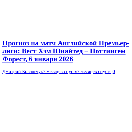
Прогноз на матч Английской Премьер-
лиги: Вест Хэм Юнайтед – Ноттингем
Форест, 6 января 2026
Дмитрий Ковальчук
7 месяцев спустя
7 месяцев спустя
0