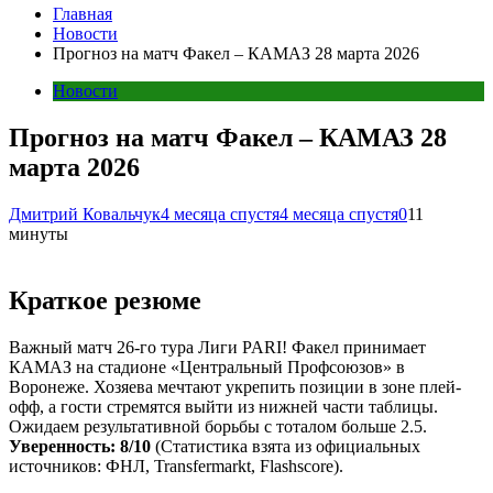
Главная
Новости
Прогноз на матч Факел – КАМАЗ 28 марта 2026
Новости
Прогноз на матч Факел – КАМАЗ 28
марта 2026
Дмитрий Ковальчук
4 месяца спустя
4 месяца спустя
0
11
минуты
Краткое резюме
Важный матч 26-го тура Лиги PARI! Факел принимает
КАМАЗ на стадионе «Центральный Профсоюзов» в
Воронеже. Хозяева мечтают укрепить позиции в зоне плей-
офф, а гости стремятся выйти из нижней части таблицы.
Ожидаем результативной борьбы с тоталом больше 2.5.
Уверенность: 8/10
(Статистика взята из официальных
источников: ФНЛ, Transfermarkt, Flashscore).