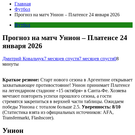
Главная
Футбол
Прогноз на матч Унион – Платенсе 24 января 2026
Футбол
Прогноз на матч Унион – Платенсе 24
января 2026
Дмитрий Ковальчук
7 месяцев спустя
7 месяцев спустя
0
8
минуты
Краткое резюме:
Старт нового сезона в Аргентине открывает
захватывающее противостояние! Унион принимает Платенсе
на легендарном стадионе «15 октября» в Санта-Фе. Хозяева
мечтают повторить успехи прошлого сезона, а гости
стремятся закрепиться в верхней части таблицы. Ожидаем
победы Униона с тоталом больше 2.5.
Уверенность: 8/10
(Статистика взята из официальных источников: AFA,
Transfermarkt, Flashscore).
Унион