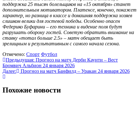
поддержка 25 тысяч болельщиков на «15 октября» станет
дополнительным мотиватором. Платенсе, конечно, покажет
характер, но разница в классе и домашняя поддержка хозяев
слишком велики для гостевой победы. Особенно опасен
Федерико Буфарини – его техника и видение поля будут
разрушать оборону гостей. Советую обратить внимание на
ставку «тотал больше 2.5» – матч обещает быть
зрелищным и результативным с самого начала сезона.
Отмечено:
Спорт
Футбол
Навигация
Предыдущая:
Прогноз на матч Дерби Каунти – Вест
Бромвич Альбион 24 января 2026
по
Далее:
Прогноз на матч Банфилд – Уракан 24 января 2026
записям
Похожие новости