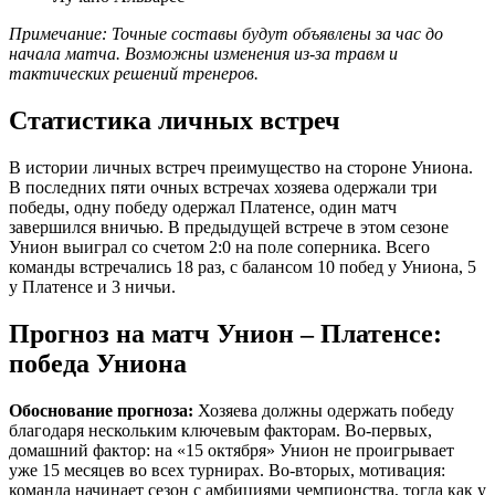
Примечание: Точные составы будут объявлены за час до
начала матча. Возможны изменения из-за травм и
тактических решений тренеров.
Статистика личных встреч
В истории личных встреч преимущество на стороне Униона.
В последних пяти очных встречах хозяева одержали три
победы, одну победу одержал Платенсе, один матч
завершился вничью. В предыдущей встрече в этом сезоне
Унион выиграл со счетом 2:0 на поле соперника. Всего
команды встречались 18 раз, с балансом 10 побед у Униона, 5
у Платенсе и 3 ничьи.
Прогноз на матч Унион – Платенсе:
победа Униона
Обоснование прогноза:
Хозяева должны одержать победу
благодаря нескольким ключевым факторам. Во-первых,
домашний фактор: на «15 октября» Унион не проигрывает
уже 15 месяцев во всех турнирах. Во-вторых, мотивация:
команда начинает сезон с амбициями чемпионства, тогда как у