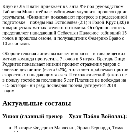
Клуб из Ла-Платы приезжает в Санта-Фе под руководством
Габриэля Мильштейна с амбициями улучшить прошлогодние
результаты. «Викинги» показывают прогресс в предсезонной
подготовке – победы над Эстudiantes (2:1) и Годой-Крус (3:0) в
товарищеских матчах вселяют оптимизм. Особую опасность
представляет нападающий Себастьян Паласиос, забивший 15
голов в прошлом сезоне, и полузащитник Федерико Браво с
10 ассистами.
Оборонительная линия вызывает вопросы – в товарищеских
матчах команда пропустила 7 голов в 5 играх. Вратарь Энцо
Родригес показывает низкий процент отражения ударов с
близкой дистанции (всего 62%), что станет проблемой против
скоростных нападающих хозяев. Психологический фактор не
в пользу гостей: за последние 5 лет Платенсе не побеждал на
«15 октября» ни разу, последняя победа датируется 2018
годом.
Актуальные составы
Унион (главный тренер – Хуан Пабло Войялль):
Вратари: Федерико Марчесин, Эрнан Бернардо, Томас