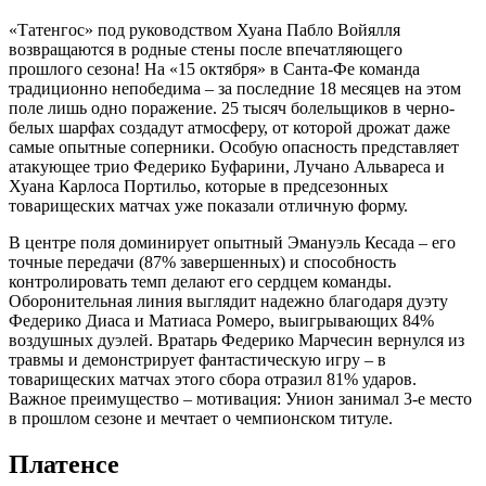
«Татенгос» под руководством Хуана Пабло Войялля
возвращаются в родные стены после впечатляющего
прошлого сезона! На «15 октября» в Санта-Фе команда
традиционно непобедима – за последние 18 месяцев на этом
поле лишь одно поражение. 25 тысяч болельщиков в черно-
белых шарфах создадут атмосферу, от которой дрожат даже
самые опытные соперники. Особую опасность представляет
атакующее трио Федерико Буфарини, Лучано Альвареса и
Хуана Карлоса Портильо, которые в предсезонных
товарищеских матчах уже показали отличную форму.
В центре поля доминирует опытный Эмануэль Кесада – его
точные передачи (87% завершенных) и способность
контролировать темп делают его сердцем команды.
Оборонительная линия выглядит надежно благодаря дуэту
Федерико Диаса и Матиаса Ромеро, выигрывающих 84%
воздушных дуэлей. Вратарь Федерико Марчесин вернулся из
травмы и демонстрирует фантастическую игру – в
товарищеских матчах этого сбора отразил 81% ударов.
Важное преимущество – мотивация: Унион занимал 3-е место
в прошлом сезоне и мечтает о чемпионском титуле.
Платенсе