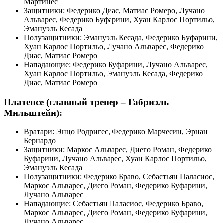
Мартинес
Защитники: Федерико Диас, Матиас Ромеро, Лучано
Альварес, Федерико Буфарини, Хуан Карлос Портильо,
Эмануэль Кесада
Полузащитники: Эмануэль Кесада, Федерико Буфарини,
Хуан Карлос Портильо, Лучано Альварес, Федерико
Диас, Матиас Ромеро
Нападающие: Федерико Буфарини, Лучано Альварес,
Хуан Карлос Портильо, Эмануэль Кесада, Федерико
Диас, Матиас Ромеро
Платенсе (главный тренер – Габриэль
Мильштейн):
Вратари: Энцо Родригес, Федерико Марчесин, Эрнан
Бернардо
Защитники: Маркос Альварес, Диего Роман, Федерико
Буфарини, Лучано Альварес, Хуан Карлос Портильо,
Эмануэль Кесада
Полузащитники: Федерико Браво, Себастьян Паласиос,
Маркос Альварес, Диего Роман, Федерико Буфарини,
Лучано Альварес
Нападающие: Себастьян Паласиос, Федерико Браво,
Маркос Альварес, Диего Роман, Федерико Буфарини,
Лучано Альварес