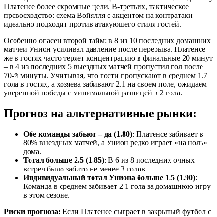
Платенсе более скромные цели. В-третьих, тактическое
превосходство: схема Войялля с акцентом на контратаки
идеально подходит против атакующего стиля гостей.
Особенно опасен второй тайм: в 8 из 10 последних домашних
матчей Унион усиливал давление после перерыва. Платенсе
же в гостях часто теряет концентрацию в финальные 20 минут
– в 4 из последних 5 выездных матчей пропустил гол после
70-й минуты. Учитывая, что гости пропускают в среднем 1.7
гола в гостях, а хозяева забивают 2.1 на своем поле, ожидаем
уверенной победы с минимальной разницей в 2 гола.
Прогноз на альтернативные рынки:
Обе команды забьют – да (1.80)
: Платенсе забивает в
80% выездных матчей, а Унион редко играет «на ноль»
дома.
Тотал больше 2.5 (1.85)
: В 6 из 8 последних очных
встреч было забито не менее 3 голов.
Индивидуальный тотал Униона больше 1.5 (1.90)
:
Команда в среднем забивает 2.1 гола за домашнюю игру
в этом сезоне.
Риски прогноза:
Если Платенсе сыграет в закрытый футбол с