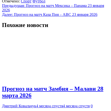
Отмечено:
Спорт
Футбол
Навигация
Предыдущая:
Прогноз на матч Мексика – Панама 23 января
2026
по
Далее:
Прогноз на матч Каза Пия – АВС 23 января 2026
записям
Похожие новости
Прогноз на матч Замбия – Малави 28
марта 2026
Дмитрий Ковальчук
4 месяца спустя
4 месяца спустя
0