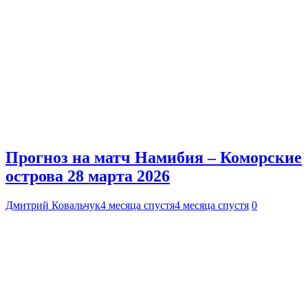
Прогноз на матч Намибия – Коморские
острова 28 марта 2026
Дмитрий Ковальчук
4 месяца спустя
4 месяца спустя
0