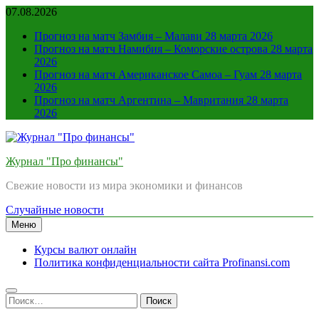
Перейти
07.08.2026
к
Прогноз на матч Замбия – Малави 28 марта 2026
содержимому
Прогноз на матч Намибия – Коморские острова 28 марта
2026
Прогноз на матч Американское Самоа – Гуам 28 марта
2026
Прогноз на матч Аргентина – Мавритания 28 марта
2026
Журнал "Про финансы"
Свежие новости из мира экономики и финансов
Случайные новости
Меню
Курсы валют онлайн
Политика конфиденциальности сайта Profinansi.com
Найти: