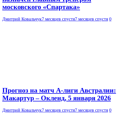
московского «Спартака»
Дмитрий Ковальчук
7 месяцев спустя
7 месяцев спустя
0
Прогноз на матч А-лиги Австралии:
Макартур – Окленд, 5 января 2026
Дмитрий Ковальчук
7 месяцев спустя
7 месяцев спустя
0