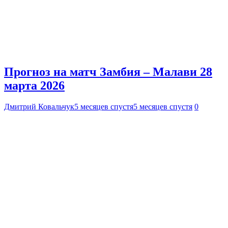
Прогноз на матч Замбия – Малави 28
марта 2026
Дмитрий Ковальчук
5 месяцев спустя
5 месяцев спустя
0