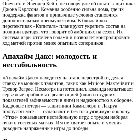
Овечкин и Эвендер Кейн, не говоря уже об опыте защитника
Джона Карлсона. Команда особенно сильна дома, где их
поддержка фанатов и привычные условия становятся
дополнительным преимуществом. В ближайших
перспективах «Кэпиталз» планируют укрепить состав на
позиции вратаря, что говорит об амбициях на сезон. Их
система игры отточена годами и позволяет контролировать
ход матчей против менее опытных соперников.
Анахайм Дакс: молодость и
нестабильность
«Анахайм Дакс» находится на этапе перестройки, делая
ставку на молодых талантов, таких как Мэйсон Мактейвит и
Тревор Зеграс. Несмотря на потенциал, команда испытывает
серьезные проблемы с реализацией (один из худших
показателей забиваемости в лиге) и надежностью в обороне.
Кадровые потери — защитники Камиллери и Лакруа
пропустят матч — ослабляют и без того уязвимую оборону.
«Утки» показывают нестабильную игру, с трудом набирая
очки в гостевых матчах. Им не хватает опыта и умения
доводить напряженные игры до победы.