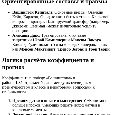
Ориентировочные составы и травмы
Вашингтон Кэпиталз:
Основные звёзды (Овечкин,
Кейн, Карлсон, Оши) должны быть в строю. Ключевой
вопрос — вратарь. Планируемый трансфер (например,
Джереми Свейман) может значительно усилить
позицию.
Анахайм Дакс:
Травмированы ключевые
защитники
Юрай Камиллери
и
Максим Лакруа
.
Команда будет полагаться на молодых лидеров, таких
как
Мэйсон Мактейвит
,
Тревор Зеграс
и
Трой Терри
.
Логика расчёта коэффициента и
прогноз
Коэффициент на победу «Вашингтона» в
районе
1.85
отражает баланс между их очевидным
преимуществом в классе и некоторыми вопросами к
стабильности.
Превосходство в опыте и мастерстве:
У «Кэпиталз»
больше игроков, умеющих решать исход матчей в
ключевые моменты.
Домашний фактор:
Вашингтон традиционно силён на