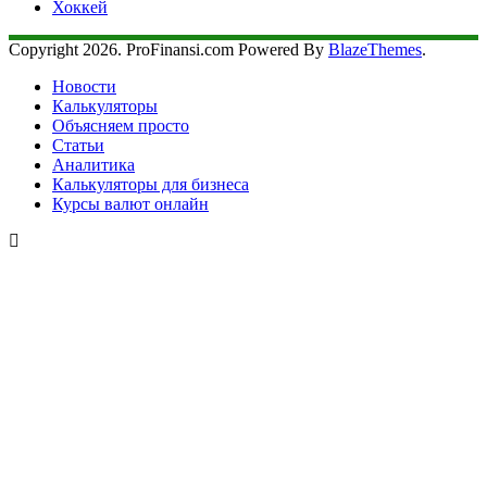
Хоккей
Copyright 2026. ProFinansi.com Powered By
BlazeThemes
.
Новости
Калькуляторы
Объясняем просто
Статьи
Аналитика
Калькуляторы для бизнеса
Курсы валют онлайн