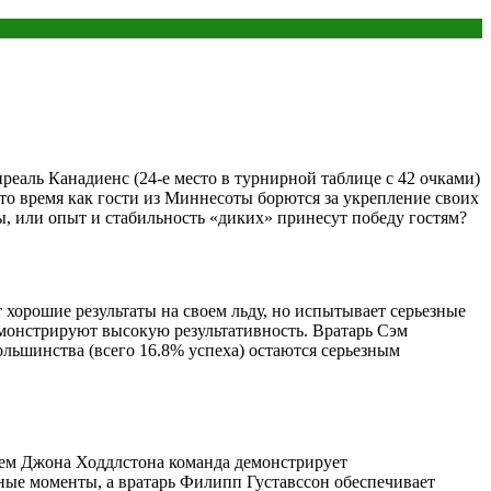
еаль Канадиенс (24-е место в турнирной таблице с 42 очками)
 то время как гости из Миннесоты борются за укрепление своих
, или опыт и стабильность «диких» принесут победу гостям?
хорошие результаты на своем льду, но испытывает серьезные
емонстрируют высокую результативность. Вратарь Сэм
льшинства (всего 16.8% успеха) остаются серьезным
ием Джона Ходдлстона команда демонстрирует
ные моменты, а вратарь Филипп Густавссон обеспечивает