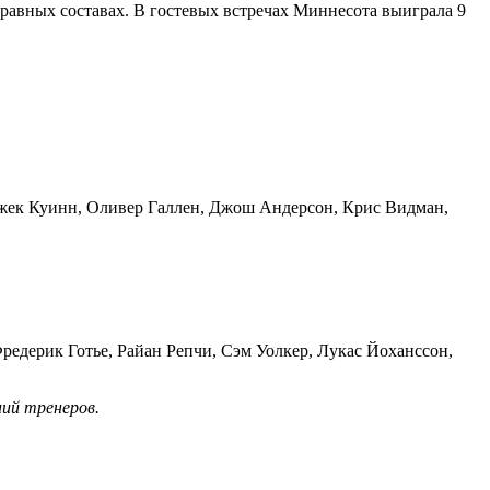
равных составах. В гостевых встречах Миннесота выиграла 9
Джек Куинн, Оливер Галлен, Джош Андерсон, Крис Видман,
едерик Готье, Райан Репчи, Сэм Уолкер, Лукас Йоханссон,
ий тренеров.