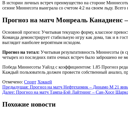
В истории личных встреч преимущество на стороне Миннесоты.
сезоне Миннесота выиграла со счетом 4:2 на своем льду. Всего
Прогноз на матч Монреаль Канадиенс 
Основной прогноз: Учитывая текущую форму, классное превосх
Команда демонстрирует стабильную игру как дома, так и в го
выглядит наиболее вероятным исходом.
Прогноз на тотал:
Учитывая результативность Миннесоты (в ср
четырех из последних пяти очных встреч было заброшено не мен
Победа Миннесоты Уайлд с коэффициентом: 1.85 Прогноз реда
Каждый пользователь должен провести собственный анализ, пр
Отмечено:
Спорт
Хоккей
Навигация
Предыдущая:
Прогноз на матч Нефтехимик – Динамо М 21 янв
Далее:
Прогноз на матч Тампа-Бэй Лайтнинг – Сан-Хосе Шаркс
по
записям
Похожие новости