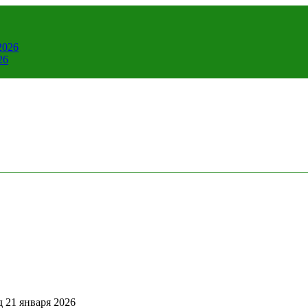
2026
26
 21 января 2026