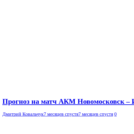
Прогноз на матч АКМ Новомосковск – И
Дмитрий Ковальчук
7 месяцев спустя
7 месяцев спустя
0