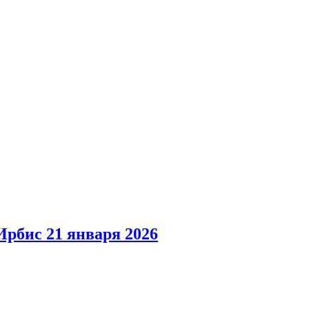
рбис 21 января 2026