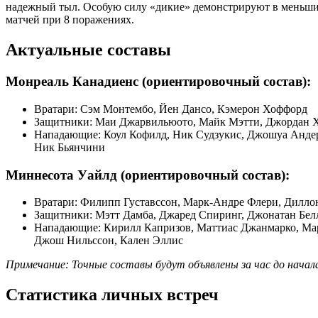
надежный тыл. Особую силу «дикие» демонстрируют в меньшинс
матчей при 8 поражениях.
Актуальные составы
Монреаль Канадиенс (ориентировочный состав):
Вратари: Сэм Монтембо, Йен Дансо, Кэмерон Хоффорд
Защитники: Маи Джарвильюото, Майк Мэтти, Джордан Ха
Нападающие: Коул Кофилд, Ник Судзукис, Джошуа Андер
Ник Бьянчини
Миннесота Уайлд (ориентировочный состав):
Вратари: Филипп Густавссон, Марк-Андре Флери, Дилло
Защитники: Мэтт Дамба, Джаред Спиринг, Джонатан Белл
Нападающие: Кирилл Капризов, Маттиас Джанмарко, Марк
Джош Нильссон, Кален Эллис
Примечание: Точные составы будут объявлены за час до нача
Статистика личных встреч