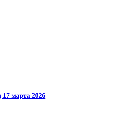
 17 марта 2026