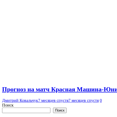
Прогноз на матч Красная Машина-Юни
Дмитрий Ковальчук
7 месяцев спустя
7 месяцев спустя
0
Поиск
Поиск