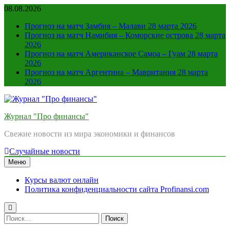
Перейти
08.08.2026
к
Прогноз на матч Замбия – Малави 28 марта 2026
содержимому
Прогноз на матч Намибия – Коморские острова 28 марта
2026
Прогноз на матч Американское Самоа – Гуам 28 марта
2026
Прогноз на матч Аргентина – Мавритания 28 марта
2026
Журнал "Про финансы"
Свежие новости из мира экономики и финансов
Случайные новости
Меню
Курсы валют онлайн
Политика конфиденциальности сайта Profinansi.com
Найти: