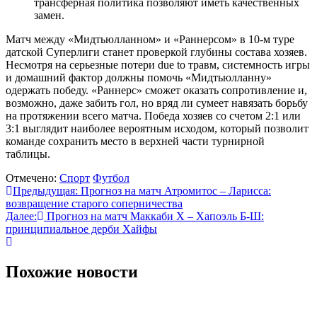
трансферная политика позволяют иметь качественных
замен.
Матч между «Мидтьюлланном» и «Раннерсом» в 10-м туре
датской Суперлиги станет проверкой глубины состава хозяев.
Несмотря на серьезные потери due to травм, системность игры
и домашний фактор должны помочь «Мидтьюлланну»
одержать победу. «Раннерс» сможет оказать сопротивление и,
возможно, даже забить гол, но вряд ли сумеет навязать борьбу
на протяжении всего матча. Победа хозяев со счетом 2:1 или
3:1 выглядит наиболее вероятным исходом, который позволит
команде сохранить место в верхней части турнирной
таблицы.
Отмечено:
Спорт
Футбол
Навигация
Предыдущая:
Прогноз на матч Атромитос – Ларисса:
возвращение старого соперничества
по
Далее:
Прогноз на матч Маккаби Х – Хапоэль Б-Ш:
записям
принципиальное дерби Хайфы
Похожие новости