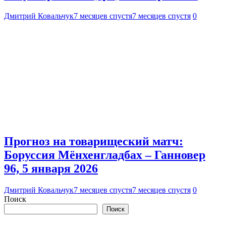
Дмитрий Ковальчук
7 месяцев спустя
7 месяцев спустя
0
Прогноз на товарищеский матч:
Боруссия Мёнхенгладбах – Ганновер
96, 5 января 2026
Дмитрий Ковальчук
7 месяцев спустя
7 месяцев спустя
0
Поиск
Поиск