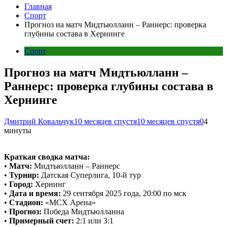
Главная
Спорт
Прогноз на матч Мидтьюлланн – Раннерс: проверка
глубины состава в Хернинге
Спорт
Прогноз на матч Мидтьюлланн –
Раннерс: проверка глубины состава в
Хернинге
Дмитрий Ковальчук
10 месяцев спустя
10 месяцев спустя
0
4
минуты
Краткая сводка матча:
•
Матч:
Мидтьюлланн – Раннерс
•
Турнир:
Датская Суперлига, 10-й тур
•
Город:
Хернинг
•
Дата и время:
29 сентября 2025 года, 20:00 по мск
•
Стадион:
«МСХ Арена»
•
Прогноз:
Победа Мидтьюлланна
•
Примерный счет:
2:1 или 3:1