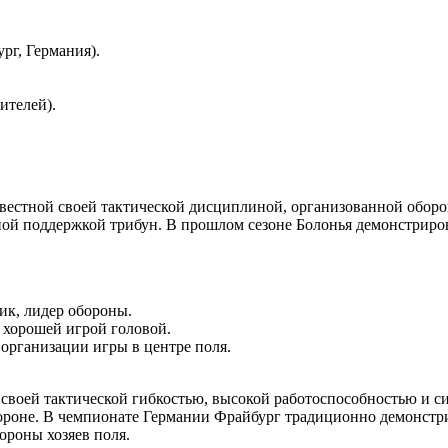
рг, Германия).
ителей).
звестной своей тактической дисциплиной, организованной оборо
ной поддержкой трибун. В прошлом сезоне Болонья демонстриров
ик, лидер обороны.
хорошей игрой головой.
организации игры в центре поля.
своей тактической гибкостью, высокой работоспособностью и с
обороне. В чемпионате Германии Фрайбург традиционно демонстр
тороны хозяев поля.