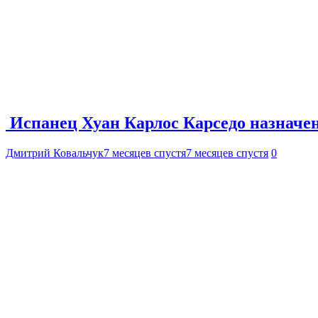
Испанец Хуан Карлос Карседо назначе
Дмитрий Ковальчук
7 месяцев спустя
7 месяцев спустя
0