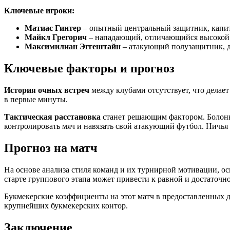
Ключевые игроки:
Матиас Гинтер
– опытный центральный защитник, капит
Майкл Грегорич
– нападающий, отличающийся высокой 
Максимилиан Эггештайн
– атакующий полузащитник, д
Ключевые факторы и прогноз
История очных встреч
между клубами отсутствует, что делает
в первые минуты.
Тактическая расстановка
станет решающим фактором. Болонья
контролировать мяч и навязать свой атакующий футбол. Ничья
Прогноз на матч
На основе анализа стиля команд и их турнирной мотивации, ос
старте группового этапа может привести к равной и достаточн
Букмекерские коэффициенты на этот матч в предоставленных д
крупнейших букмекерских контор.
Заключение