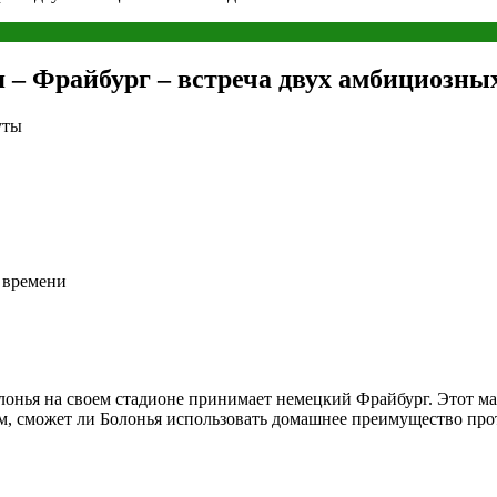
 – Фрайбург – встреча двух амбициозны
уты
у времени
лонья на своем стадионе принимает немецкий Фрайбург. Этот м
ом, сможет ли Болонья использовать домашнее преимущество пр