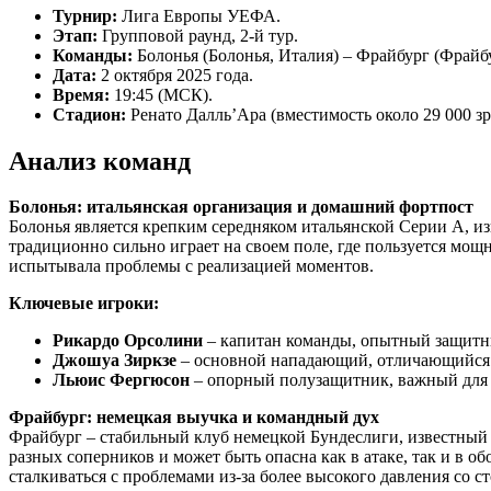
Турнир:
Лига Европы УЕФА.
Этап:
Групповой раунд, 2-й тур.
Команды:
Болонья (Болонья, Италия) – Фрайбург (Фрайбу
Дата:
2 октября 2025 года.
Время:
19:45 (МСК).
Стадион:
Ренато Далль’Ара (вместимость около 29 000 зр
Анализ команд
Болонья: итальянская организация и домашний фортпост
Болонья является крепким середняком итальянской Серии А, и
традиционно сильно играет на своем поле, где пользуется мощ
испытывала проблемы с реализацией моментов.
Ключевые игроки:
Рикардо Орсолини
– капитан команды, опытный защитн
Джошуа Зиркзе
– основной нападающий, отличающийся 
Льюис Фергюсон
– опорный полузащитник, важный для 
Фрайбург: немецкая выучка и командный дух
Фрайбург – стабильный клуб немецкой Бундеслиги, известный 
разных соперников и может быть опасна как в атаке, так и в 
сталкиваться с проблемами из-за более высокого давления со с