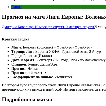
Спорт
Прогноз на матч Лиги Европы: Болонья
Дмитрий Ковальчук
10 месяцев спустя
10 месяцев спустя
0
5 мин
Краткая сводка
Матч:
Болонья (Болонья) – Фрайбург (Фрайбург)
Турнир:
Лига Европы УЕФА, Групповой этап, 2-й тур
Город:
Болонья (Италия)
Дата и время:
2 октября 2025 года, 19:45 по московском
Стадион:
Ренато Далль’Ара
Прогноз:
Ничья
Прогнозный счет:
1:1
Коэффициент на ничью:
Уточняется
Во втором туре группового этапа Лиги Европы итальянская Бо
претендующих на выход в плей-офф. Интрига заключается в т
Подробности матча