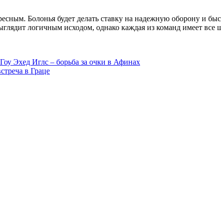
сным. Болонья будет делать ставку на надежную оборону и быст
ыглядит логичным исходом, однако каждая из команд имеет все 
Гоу Эхед Иглс – борьба за очки в Афинах
стреча в Граце