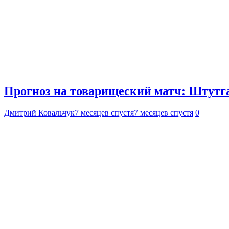
Прогноз на товарищеский матч: Штутга
Дмитрий Ковальчук
7 месяцев спустя
7 месяцев спустя
0