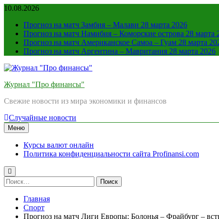
Перейти
10.08.2026
к
Прогноз на матч Замбия – Малави 28 марта 2026
содержимому
Прогноз на матч Намибия – Коморские острова 28 марта 
Прогноз на матч Американское Самоа – Гуам 28 марта 20
Прогноз на матч Аргентина – Мавритания 28 марта 2026
Журнал "Про финансы"
Свежие новости из мира экономики и финансов
Случайные новости
Меню
Курсы валют онлайн
Политика конфиденциальности сайта Profinansi.com
Найти:
Главная
Спорт
Прогноз на матч Лиги Европы: Болонья – Фрайбург – вс