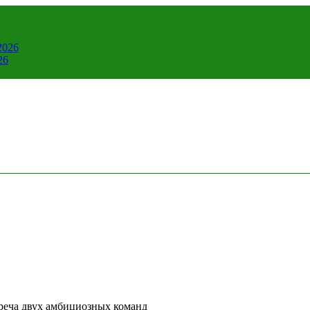
2026
26
треча двух амбициозных команд