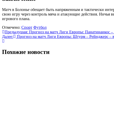
Матч в Болонье обещает быть напряженным и тактически интере
свою игру через контроль мяча и атакующие действия. Ничья в
игрового плана.
Отмечено:
Спорт
Футбол
Навигация
Предыдущая:
Прогноз на матч Лиги Европы: Панатинаикос – 
Далее:
Прогноз на матч Лиги Европы: Штурм – Рейнджерс – в
по
записям
Похожие новости