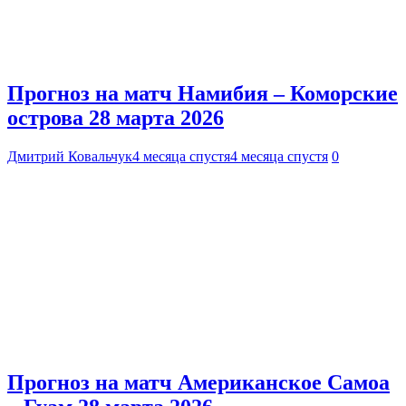
Прогноз на матч Намибия – Коморские
острова 28 марта 2026
Дмитрий Ковальчук
4 месяца спустя
4 месяца спустя
0
Прогноз на матч Американское Самоа