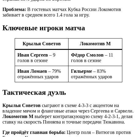
Проблема:
В гостевых матчах Кубка России Локомотив
забивает в среднем всего 1.4 гола за игру.
Ключевые игроки матча
Крылья Советов
Локомотив М
Иван Сергеев
– 9
Фёдор Смолов
– 11
голов в сезоне
голов в сезоне
Иван Ломаев
– 79%
Гильерме
– 83%
отражённых ударов
отражённых ударов
Тактическая дуэль
Крылья Советов
сыграют в схеме 4-3-3 с акцентом на
владение мячом и фланговые атаки через Сергеева и Сарвели.
Локомотив М
выберет контратакующую схему 4-2-3-1, делая
ставку на скорость Пиняева и точные передачи Тюкавина.
Где пройдёт главная борьба:
Центр поля – Витюгов против