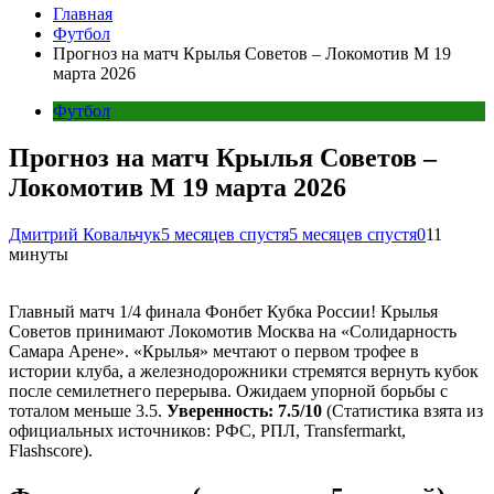
Главная
Футбол
Прогноз на матч Крылья Советов – Локомотив М 19
марта 2026
Футбол
Прогноз на матч Крылья Советов –
Локомотив М 19 марта 2026
Дмитрий Ковальчук
5 месяцев спустя
5 месяцев спустя
0
11
минуты
Главный матч 1/4 финала Фонбет Кубка России! Крылья
Советов принимают Локомотив Москва на «Солидарность
Самара Арене». «Крылья» мечтают о первом трофее в
истории клуба, а железнодорожники стремятся вернуть кубок
после семилетнего перерыва. Ожидаем упорной борьбы с
тоталом меньше 3.5.
Уверенность: 7.5/10
(Статистика взята из
официальных источников: РФС, РПЛ, Transfermarkt,
Flashscore).