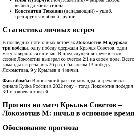
выбыл до конца сезона
Константин Тюкавин
(нападающий) – ушиб,
тренируется в общей группе
Статистика личных встреч
В последних пяти очных встречах
Локомотив М одержал
три победы
, одну победу одержали Крылья Советов, один
матч завершился вничью. В предыдущей встрече в этом
сезоне Локомотив выиграл со счетом 2:1 на своем поле. Всего
команды встречались 26 раз, с балансом 13 побед у
Локомотива, 9 у Крыльев и 4 ничьи.
Факт-бомба:
В последний раз эти команды встречались в
финале Кубка России в 2022 году – тогда Локомотив победил
3:1 и завоевал трофей.
Прогноз на матч Крылья Советов –
Локомотив М: ничья в основное время
Обоснование прогноза