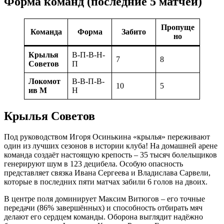
Форма команд (последние 5 матчей)
Пропуще
Команда
Форма
Забито
но
Крылья
В-П-В-Н-
7
8
Советов
П
Локомот
В-В-П-В-
10
5
ив М
Н
Крылья Советов
Под руководством Игоря Осинькина «крылья» переживают
один из лучших сезонов в истории клуба! На домашней арене
команда создаёт настоящую крепость – 35 тысяч болельщиков
генерируют шум в 123 децибела. Особую опасность
представляет связка Ивана Сергеева и Владислава Сарвели,
которые в последних пяти матчах забили 6 голов на двоих.
В центре поля доминирует Максим Витюгов – его точные
передачи (86% завершённых) и способность отбирать мяч
делают его сердцем команды. Оборона выглядит надёжно