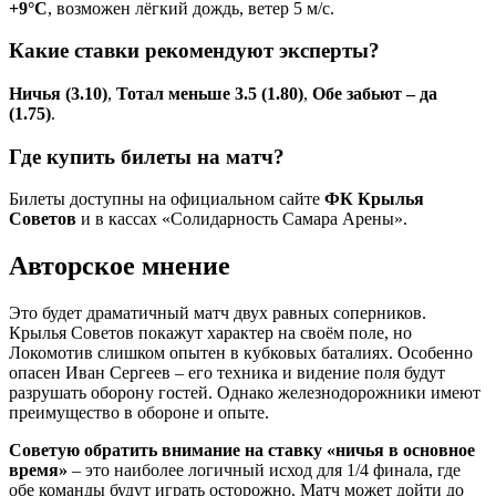
+9°C
, возможен лёгкий дождь, ветер 5 м/с.
Какие ставки рекомендуют эксперты?
Ничья (3.10)
,
Тотал меньше 3.5 (1.80)
,
Обе забьют – да
(1.75)
.
Где купить билеты на матч?
Билеты доступны на официальном сайте
ФК Крылья
Советов
и в кассах «Солидарность Самара Арены».
Авторское мнение
Это будет драматичный матч двух равных соперников.
Крылья Советов покажут характер на своём поле, но
Локомотив слишком опытен в кубковых баталиях. Особенно
опасен Иван Сергеев – его техника и видение поля будут
разрушать оборону гостей. Однако железнодорожники имеют
преимущество в обороне и опыте.
Советую обратить внимание на ставку «ничья в основное
время»
– это наиболее логичный исход для 1/4 финала, где
обе команды будут играть осторожно. Матч может дойти до