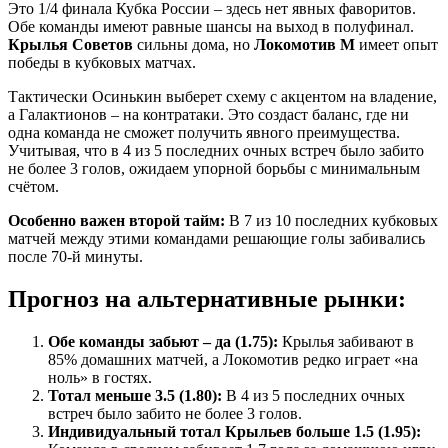
Это 1/4 финала Кубка России – здесь нет явных фаворитов.
Обе команды имеют равные шансы на выход в полуфинал.
Крылья Советов
сильны дома, но
Локомотив М
имеет опыт
победы в кубковых матчах.
Тактически Осинькин выберет схему с акцентом на владение,
а Галактионов – на контратаки. Это создаст баланс, где ни
одна команда не сможет получить явного преимущества.
Учитывая, что в 4 из 5 последних очных встреч было забито
не более 3 голов, ожидаем упорной борьбы с минимальным
счётом.
Особенно важен второй тайм:
В 7 из 10 последних кубковых
матчей между этими командами решающие голы забивались
после 70-й минуты.
Прогноз на альтернативные рынки:
Обе команды забьют – да (1.75):
Крылья забивают в
85% домашних матчей, а Локомотив редко играет «на
ноль» в гостях.
Тотал меньше 3.5 (1.80):
В 4 из 5 последних очных
встреч было забито не более 3 голов.
Индивидуальный тотал Крыльев больше 1.5 (1.95):