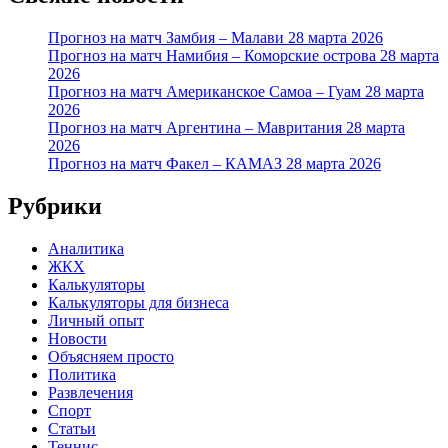
Прогноз на матч Замбия – Малави 28 марта 2026
Прогноз на матч Намибия – Коморские острова 28 марта
2026
Прогноз на матч Американское Самоа – Гуам 28 марта
2026
Прогноз на матч Аргентина – Мавритания 28 марта
2026
Прогноз на матч Факел – КАМАЗ 28 марта 2026
Рубрики
Аналитика
ЖКХ
Калькуляторы
Калькуляторы для бизнеса
Личный опыт
Новости
Объясняем просто
Политика
Развлечения
Спорт
Статьи
Теннис