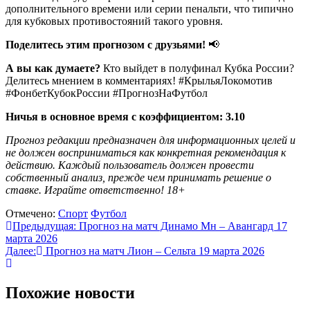
дополнительного времени или серии пенальти, что типично
для кубковых противостояний такого уровня.
Поделитесь этим прогнозом с друзьями!
📢
А вы как думаете?
Кто выйдет в полуфинал Кубка России?
Делитесь мнением в комментариях! #КрыльяЛокомотив
#ФонбетКубокРоссии #ПрогнозНаФутбол
Ничья в основное время с коэффициентом: 3.10
Прогноз редакции предназначен для информационных целей и
не должен восприниматься как конкретная рекомендация к
действию. Каждый пользователь должен провести
собственный анализ, прежде чем принимать решение о
ставке. Играйте ответственно! 18+
Отмечено:
Спорт
Футбол
Навигация
Предыдущая:
Прогноз на матч Динамо Мн – Авангард 17
марта 2026
по
Далее:
Прогноз на матч Лион – Сельта 19 марта 2026
записям
Похожие новости