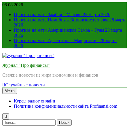
Перейти
08.08.2026
к
Прогноз на матч Замбия – Малави 28 марта 2026
содержимому
Прогноз на матч Намибия – Коморские острова 28 марта
2026
Прогноз на матч Американское Самоа – Гуам 28 марта
2026
Прогноз на матч Аргентина – Мавритания 28 марта
2026
Журнал "Про финансы"
Свежие новости из мира экономики и финансов
Случайные новости
Меню
Курсы валют онлайн
Политика конфиденциальности сайта Profinansi.com
Найти: