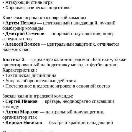
• Атакующий стиль игры
• Хорошая физическая подготовка
Ключевые игроки красноярской команды:
•
Артем Петров
— центральный нападающий, лучший
бомбардир команды
•
Дмитрий Семенов
— опорный полузащитник, лидер
середины поля
•
Алексей Волков
— центральный защитник, отличается
надежностью
Балтика-2
— фарм-клуб калининградской «Балтики», также
ориентированный на подготовку молодых футболистов.
Характеристики:
• Тактическая дисциплина
• Упор на оборонительные действия
• Постепенное внедрение игроков в основной состав
Звезды калининградской команды:
•
Сергей Иванов
— вратарь, неоднократно спасавший
команду
•
Антон Морозов
— центральный полузащитник,
организатор атак
•
Кирилл Новиков
— быстрый крайний нападающий