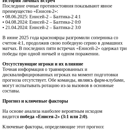
История личных встреч
Последние очные противостояния показывают явное
преимущество «Енисея-2»:
• 08.06.2025: Енисей-2 – Балтика-2 4:1
• 04.08.2024: Енисей-2 – Балтика-2 0:0
• 21.04.2024: Енисей-2 – Балтика-2 3:0
В июне 2025 года красноярцы разгромили соперника со
счетом 4:1, продолжив свою победную серию в домашних
матчах. В последних пяти встречах «Енисей-2» одержал три
победы при одной ничьей и одном поражении.
Отсутствующие игроки и их влияние
Точная информация о травмированных и
дисквалифицированных игроках на момент подготовки
прогноза отсутствует. Обе команды, являясь фарм-клубами,
могут испытывать ротацию из-за вызовов в основные
составы.
Прогноз и ключевые факторы
На основе анализа наиболее вероятным исходом
видится
победа «Енисея-2» (3:1 или 2:0)
.
Ключевые факторы, определяющие этот прогноз: