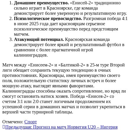
Домашнее преимущество.
«Енисей-2» традиционно
сильно играет в Красноярске, где команда
демонстрирует более уверенную и результативную игру.
Психологическое превосходство.
Разгромная победа 4:1
в июне 2025 года дает красноярцам серьезное
психологическое преимущество перед предстоящим
матчем.
Атакующий потенциал.
Красноярская команда
демонстрирует более яркий и результативный футбол в
сравнении с более прагматичной игрой
калининградцев.
Матч между «Енисеем-2» и «Балтикой-2» в 25-м туре Второй
лиги обещает сохранить текущую тенденцию в очных
противостояниях. Красноярцы, имея преимущество своего
поля, положительную статистику личных встреч и более
мощную атаку, выглядят явными фаворитами.
Калининградцы способны оказать сопротивление, но вряд ли
смогут остановить натиск хозяев. Победа «Енисея-2» со
счетом 3:1 или 2:0 станет логичным продолжением их
успешной серии в домашних матчах и позволит укрепиться в
верхней части турнирной таблицы.
Отмечено:
Спорт
Навигация
Предыдущая:
Прогноз на матч Норвегия U20 – Нигерия