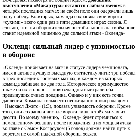
выступления «Макартура» остаются слабым звеном
: в
четырёх последних матчах на своём поле они одержали лишь
одну победу
. Во-вторых, команда сохраняла свои ворота
«сухими» всего один раз в пяти домашних играх сезона
. Я
считаю, что эта оборонительная нестабильность на своём поле
станет идеальной мишенью для сильной атаки «Окленда».
Окленд: сильный лидер с уязвимостью
в обороне
«Окленд» прибывает на матч в статусе лидера чемпионата,
имея в активе лучшую выездную статистику лиги: три победы
в трёх последних гостевых матчах, в каждом из которых
команда забивала по два гола
. Историческое преимущество
также на их стороне — новозеландцы выиграли оба
предыдущих очных поединка
. Однако и у них есть точка
давления. Команда только что неожиданно проиграла дома
«Ньюкасл Джетс» (1:3), показав уязвимость обороны
. Кроме
того, они сохраняли чистые ворота лишь в трёх матчах из
десяти
. По моему мнению, «Окленд» будет стремиться к
немедленному реваншу после поражения, а их мощная атака
во главе с Сэмом Косгроувом (5 голов) должна найти путь к
воротам не самой надёжной обороны хозяев
.