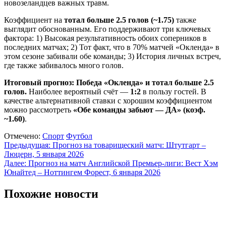
новозеландцев важных травм
.
Коэффициент на
тотал больше 2.5 голов (~1.75)
также
выглядит обоснованным
. Его поддерживают три ключевых
фактора: 1) Высокая результативность обоих соперников в
последних матчах
; 2) Тот факт, что в 70% матчей «Окленда» в
этом сезоне забивали обе команды
; 3) История личных встреч,
где также забивалось много голов.
Итоговый прогноз: Победа «Окленда» и тотал больше 2.5
голов.
Наиболее вероятный счёт —
1:2
в пользу гостей. В
качестве альтернативной ставки с хорошим коэффициентом
можно рассмотреть
«Обе команды забьют — ДА» (коэф.
~1.60)
.
Отмечено:
Спорт
Футбол
Навигация
Предыдущая:
Прогноз на товарищеский матч: Штутгарт –
Люцерн, 5 января 2026
по
Далее:
Прогноз на матч Английской Премьер-лиги: Вест Хэм
записям
Юнайтед – Ноттингем Форест, 6 января 2026
Похожие новости