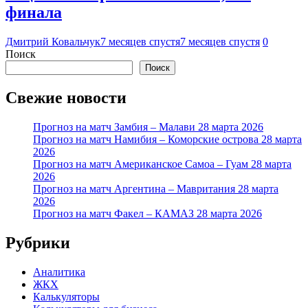
финала
Дмитрий Ковальчук
7 месяцев спустя
7 месяцев спустя
0
Поиск
Поиск
Свежие новости
Прогноз на матч Замбия – Малави 28 марта 2026
Прогноз на матч Намибия – Коморские острова 28 марта
2026
Прогноз на матч Американское Самоа – Гуам 28 марта
2026
Прогноз на матч Аргентина – Мавритания 28 марта
2026
Прогноз на матч Факел – КАМАЗ 28 марта 2026
Рубрики
Аналитика
ЖКХ
Калькуляторы