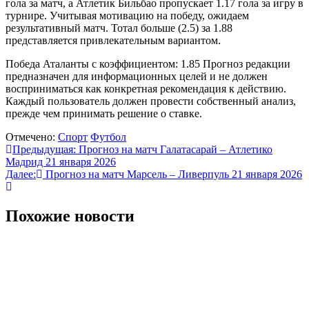
гола за матч, а Атлетик Бильбао пропускает 1.17 гола за игру в
турнире. Учитывая мотивацию на победу, ожидаем
результативный матч. Тотал больше (2.5) за 1.88
представляется привлекательным вариантом.
Победа Аталанты с коэффициентом: 1.85 Прогноз редакции
предназначен для информационных целей и не должен
восприниматься как конкретная рекомендация к действию.
Каждый пользователь должен провести собственный анализ,
прежде чем принимать решение о ставке.
Отмечено:
Спорт
Футбол
Навигация
Предыдущая:
Прогноз на матч Галатасарай – Атлетико
Мадрид 21 января 2026
по
Далее:
Прогноз на матч Марсель – Ливерпуль 21 января 2026
записям
Похожие новости