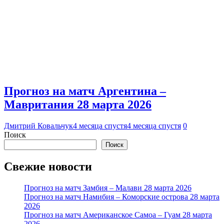
Прогноз на матч Аргентина –
Мавритания 28 марта 2026
Дмитрий Ковальчук
4 месяца спустя
4 месяца спустя
0
Поиск
Поиск
Свежие новости
Прогноз на матч Замбия – Малави 28 марта 2026
Прогноз на матч Намибия – Коморские острова 28 марта
2026
Прогноз на матч Американское Самоа – Гуам 28 марта
2026