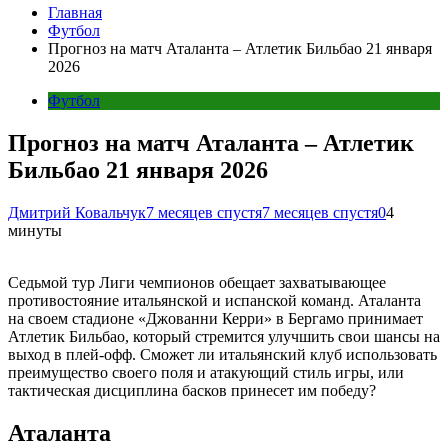
Главная
Футбол
Прогноз на матч Аталанта – Атлетик Бильбао 21 января
2026
Футбол
Прогноз на матч Аталанта – Атлетик
Бильбао 21 января 2026
Дмитрий Ковальчук
7 месяцев спустя
7 месяцев спустя
0
4
минуты
Седьмой тур Лиги чемпионов обещает захватывающее
противостояние итальянской и испанской команд. Аталанта
на своем стадионе «Джованни Керри» в Бергамо принимает
Атлетик Бильбао, который стремится улучшить свои шансы на
выход в плей-офф. Сможет ли итальянский клуб использовать
преимущество своего поля и атакующий стиль игры, или
тактическая дисциплина басков принесет им победу?
Аталанта