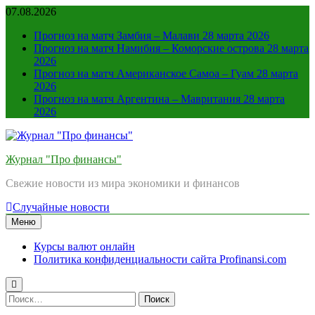
Перейти
07.08.2026
к
Прогноз на матч Замбия – Малави 28 марта 2026
содержимому
Прогноз на матч Намибия – Коморские острова 28 марта
2026
Прогноз на матч Американское Самоа – Гуам 28 марта
2026
Прогноз на матч Аргентина – Мавритания 28 марта
2026
Журнал "Про финансы"
Свежие новости из мира экономики и финансов
Случайные новости
Меню
Курсы валют онлайн
Политика конфиденциальности сайта Profinansi.com
Найти: