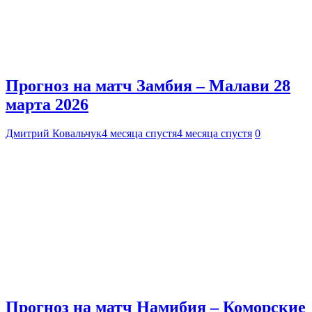
Прогноз на матч Замбия – Малави 28
марта 2026
Дмитрий Ковальчук
4 месяца спустя
4 месяца спустя
0
Прогноз на матч Намибия – Коморские