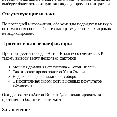
выберет более осторожную тактику с упором на контратаки.
Отсутствующие игроки
По последней информации, обе команды подойдут к матчу в
оптимальном составе. Серьезных травм у ключевых игроков
не зафиксировано.
Прогноз и ключевые факторы
Прогнозируется победа «Астон Виллы» со счетом 2:0. К
такому выводу ведут несколько факторов:
Мощная домашняя статистика «Астон Виллы»
Тактическое превосходство Унаи Эмери
Надежная игра «вилланов» в обороне
Относительная скромность выездных результатов
«Фулхэма»
Ожидается, что «Астон Вилла» будет доминировать на
протяжении большей части матча.
Заключение