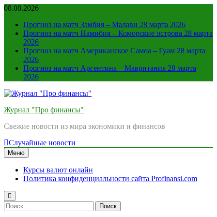
Перейти
08.08.2026
к
Прогноз на матч Замбия – Малави 28 марта 2026
содержимому
Прогноз на матч Намибия – Коморские острова 28 марта
2026
Прогноз на матч Американское Самоа – Гуам 28 марта
2026
Прогноз на матч Аргентина – Мавритания 28 марта
2026
Журнал "Про финансы"
Свежие новости из мира экономики и финансов
Случайные новости
Меню
Курсы валют онлайн
Политика конфиденциальности сайта Profinansi.com
Найти: