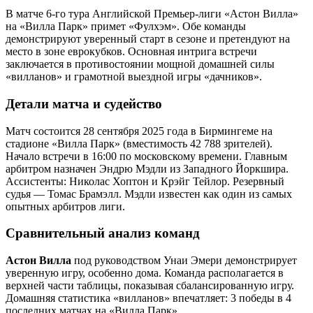
В матче 6-го тура Английской Премьер-лиги «Астон Вилла»
на «Вилла Парк» примет «Фулхэм». Обе команды
демонстрируют уверенный старт в сезоне и претендуют на
место в зоне еврокубков. Основная интрига встречи
заключается в противостоянии мощной домашней силы
«вилланов» и грамотной выездной игры «дачников».
Детали матча и судейство
Матч состоится 28 сентября 2025 года в Бирмингеме на
стадионе «Вилла Парк» (вместимость 42 788 зрителей).
Начало встречи в 16:00 по московскому времени. Главным
арбитром назначен Эндрю Мэдли из Западного Йоркшира.
Ассистенты: Николас Хоптон и Крэйг Тейлор. Резервный
судья — Томас Брамэлл. Мэдли известен как один из самых
опытных арбитров лиги.
Сравнительный анализ команд
Астон Вилла
под руководством Унаи Эмери демонстрирует
уверенную игру, особенно дома. Команда располагается в
верхней части таблицы, показывая сбалансированную игру.
Домашняя статистика «вилланов» впечатляет: 3 победы в 4
последних матчах на «Вилла Парк».