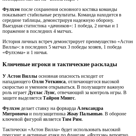
Фулхэм
после сохранения основного костяка команды
показывает стабильные результаты. Команда находится в
середине таблицы, демонстрируя надежную оборону.
Выездная статистика «дачников»: 1 победа, 2 ничьи и 1
поражение в последних 4 матчах.
История личных встреч демонстрирует преимущество «Астон
Виллы»: в последних 5 матчах 3 победы хозяев, 1 победа
«Фулхэма» и 1 ничья.
Ключевые игроки и тактические расклады
У Астон Виллы
основная опасность исходит от
нападающего
Олли Уоткинса
, отличающегося высокой
скоростью и умением открываться. В полузащите важную
роль играет
Дуглас Луис
, отвечающий за контроль игры. В
защите выделяется
Тайрон Мингс
.
Фулхэм
делает ставку на форварда
Александра
Митровича
и полузащитника
Жоау Пальинью
. В обороне
ключевой фигурой является
Тим Рим
.
Тактически «Астон Вилла» будет использовать высокий
прессинг и активные атаки по флангам. «Фулхэм» вероятно