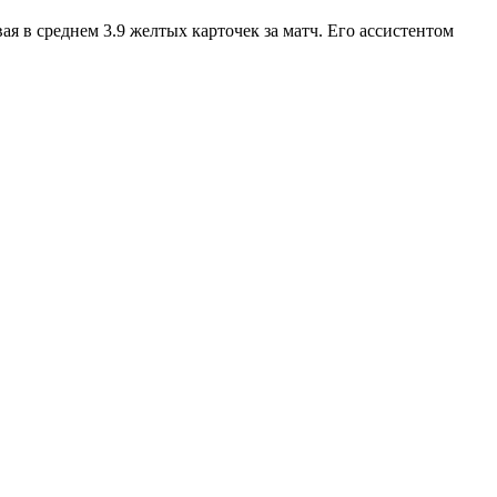
я в среднем 3.9 желтых карточек за матч. Его ассистентом