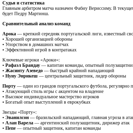
Судья и статистика
Главным арбитром матча назначен Фабиу Вериссиму. В текущем 
будет Педру Мартинш.
Сравнительный анализ команд
Арока
— крепкий середняк португальской лиги, известный сво
• Хорошей организацией обороны
• Упорством в домашних матчах
• Эффективной игрой в контратаках
Ключевые игроки «Ароки»:
•
Рафаэл Брандау
— капитан команды, опытный полузащитни
•
Жасинту Азеведо
— быстрый крайний нападающий
•
Нуну Энрикеш
— центральный защитник, лидер обороны
Порту
— один из грандов португальского футбола, регулярно
• Атакующий стиль игры с акцентом на владение
• Высокое индивидуальное мастерство игроков
• Богатый опыт выступлений в еврокубках
Звезды «Порту»:
•
Эванилсон
— бразильский нападающий, главная угроза в ата
•
Алан Варела
— аргентинский полузащитник, дирижер атак
•
Пепе
— опытный защитник, капитан команды