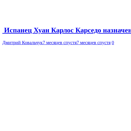
Испанец Хуан Карлос Карседо назначе
Дмитрий Ковальчук
7 месяцев спустя
7 месяцев спустя
0