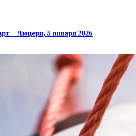
рт – Люцерн, 5 января 2026