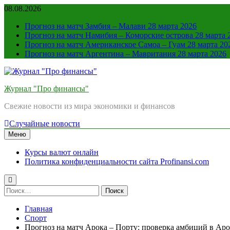
Перейти
08.08.2026
к
Прогноз на матч Замбия – Малави 28 марта 2026
содержимому
Прогноз на матч Намибия – Коморские острова 28 марта 
Прогноз на матч Американское Самоа – Гуам 28 марта 20
Прогноз на матч Аргентина – Мавритания 28 марта 2026
Журнал "Про финансы"
Свежие новости из мира экономики и финансов
Случайные новости
Меню
Курсы валют онлайн
Политика конфиденциальности сайта Profinansi.com
Найти:
Главная
Спорт
Прогноз на матч Арока – Порту: проверка амбиций в Аро