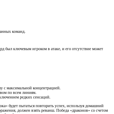
ванных команд.
рд был ключевым игроком в атаке, и его отсутствие может
чу с максимальной концентрацией.
авом по всем линиям.
сключением редких сенсаций.
ка» будет пытаться повторить успех, используя домашний
ражения, должен взять реванш. Победа «драконов» со счетом