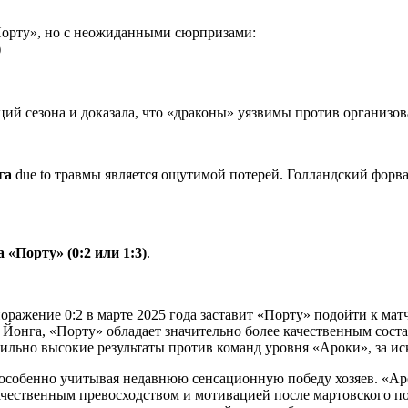
орту», но с неожиданными сюрпризами:
)
аций сезона и доказала, что «драконы» уязвимы против организо
га
due to травмы является ощутимой потерей. Голландский форва
а «Порту» (0:2 или 1:3)
.
ражение 0:2 в марте 2025 года заставит «Порту» подойти к мат
 Йонга, «Порту» обладает значительно более качественным сост
ильно высокие результаты против команд уровня «Ароки», за и
собенно учитывая недавнюю сенсационную победу хозяев. «Аро
ачественным превосходством и мотивацией после мартовского по