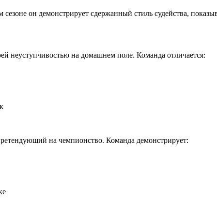
сезоне он демонстрирует сдержанный стиль судейства, показыва
ей неуступчивостью на домашнем поле. Команда отличается:
к
 претендующий на чемпионство. Команда демонстрирует:
ке