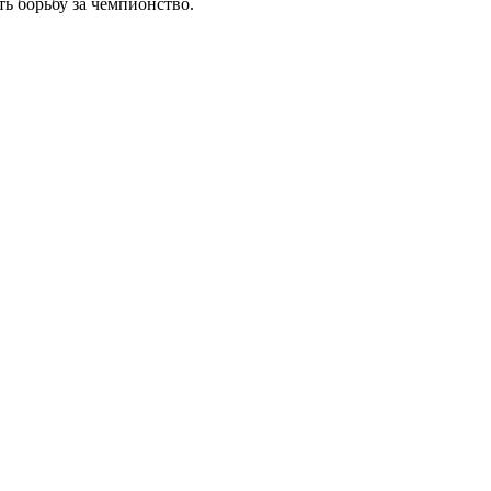
ь борьбу за чемпионство.