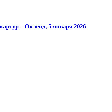
артур – Окленд, 5 января 2026