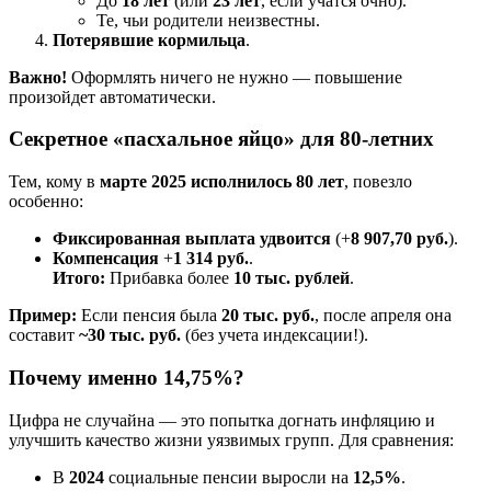
До
18 лет
(или
23 лет
, если учатся очно).
Те, чьи родители неизвестны.
Потерявшие кормильца
.
Важно!
Оформлять ничего не нужно — повышение
произойдет автоматически.
Секретное «пасхальное яйцо» для 80-летних
Тем, кому в
марте 2025 исполнилось 80 лет
, повезло
особенно:
Фиксированная выплата удвоится
(+
8 907,70 руб.
).
Компенсация
+
1 314 руб.
.
Итого:
Прибавка более
10 тыс. рублей
.
Пример:
Если пенсия была
20 тыс. руб.
, после апреля она
составит
~30 тыс. руб.
(без учета индексации!).
Почему именно 14,75%?
Цифра не случайна — это попытка догнать инфляцию и
улучшить качество жизни уязвимых групп. Для сравнения:
В
2024
социальные пенсии выросли на
12,5%
.