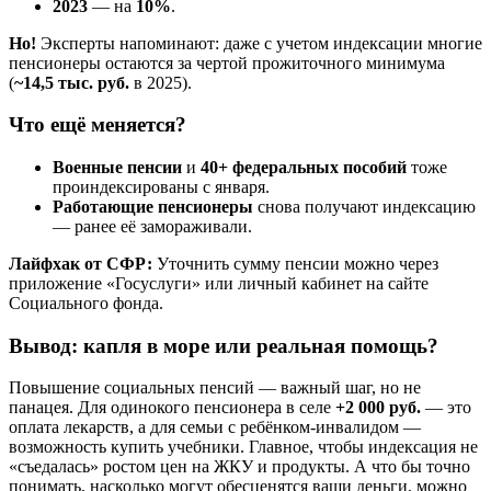
2023
— на
10%
.
Но!
Эксперты напоминают: даже с учетом индексации многие
пенсионеры остаются за чертой прожиточного минимума
(
~14,5 тыс. руб.
в 2025).
Что ещё меняется?
Военные пенсии
и
40+ федеральных пособий
тоже
проиндексированы с января.
Работающие пенсионеры
снова получают индексацию
— ранее её замораживали.
Лайфхак от СФР:
Уточнить сумму пенсии можно через
приложение «Госуслуги» или личный кабинет на сайте
Социального фонда.
Вывод: капля в море или реальная помощь?
Повышение социальных пенсий — важный шаг, но не
панацея. Для одинокого пенсионера в селе
+2 000 руб.
— это
оплата лекарств, а для семьи с ребёнком-инвалидом —
возможность купить учебники. Главное, чтобы индексация не
«съедалась» ростом цен на ЖКУ и продукты. А что бы точно
понимать, насколько могут обесценятся ваши деньги, можно