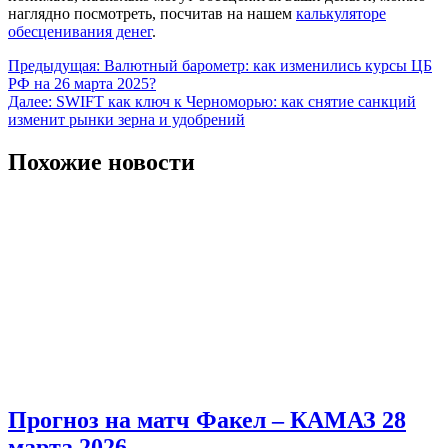
наглядно посмотреть, посчитав на нашем
калькуляторе
обесценивания денег
.
Навигация
Предыдущая:
Валютный барометр: как изменились курсы ЦБ
РФ на 26 марта 2025?
по
Далее:
SWIFT как ключ к Черноморью: как снятие санкций
записям
изменит рынки зерна и удобрений
Похожие новости
Прогноз на матч Факел – КАМАЗ 28
марта 2026