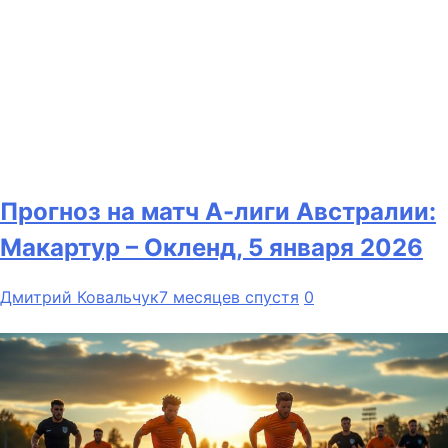
Прогноз на матч А-лиги Австралии:
Макартур – Окленд, 5 января 2026
Дмитрий Ковальчук
7 месяцев спустя
0