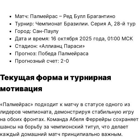
Матч: Палмейрас – Ред Булл Брагантино
Турнир: Чемпионат Бразилии. Серия А, 28-й тур
Город: Сан-Паулу
Дата и время: 16 октября 2025 года, 01:00 МСК
Стадион: «Аллианц Параси»
Прогноз: Победа Палмейраса
Прогнозный счет: 2-0
Текущая форма и турнирная
мотивация
«Палмейрас» подходит к матчу в статусе одного из
лидеров чемпионата, демонстрируя стабильную игру
на обоих фронтах. Команда Абеля Феррейры сохраняет
шансы на борьбу за чемпионский титул, что делает
каждый домашний матч принципиально важным.