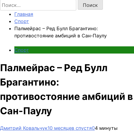
Найти:
Главная
Спорт
Палмейрас – Ред Булл Брагантино:
противостояние амбиций в Сан-Паулу
Спорт
Палмейрас – Ред Булл
Брагантино:
противостояние амбиций в
Сан-Паулу
Дмитрий Ковальчук
10 месяцев спустя
0
4 минуты