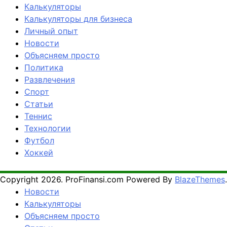
Калькуляторы
Калькуляторы для бизнеса
Личный опыт
Новости
Объясняем просто
Политика
Развлечения
Спорт
Статьи
Теннис
Технологии
Футбол
Хоккей
Copyright 2026. ProFinansi.com Powered By
BlazeThemes
.
Новости
Калькуляторы
Объясняем просто