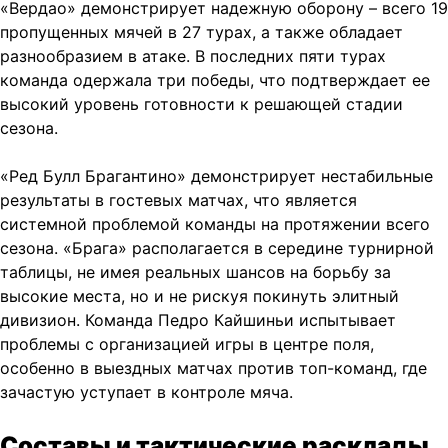
«Вердао» демонстрирует надежную оборону – всего 19
пропущенных мячей в 27 турах, а также обладает
разнообразием в атаке. В последних пяти турах
команда одержала три победы, что подтверждает ее
высокий уровень готовности к решающей стадии
сезона.
«Ред Булл Брагантино» демонстрирует нестабильные
результаты в гостевых матчах, что является
системной проблемой команды на протяжении всего
сезона. «Брага» располагается в середине турнирной
таблицы, не имея реальных шансов на борьбу за
высокие места, но и не рискуя покинуть элитный
дивизион. Команда Педро Кайшиньи испытывает
проблемы с организацией игры в центре поля,
особенно в выездных матчах против топ-команд, где
зачастую уступает в контроле мяча.
Составы и тактические расклады