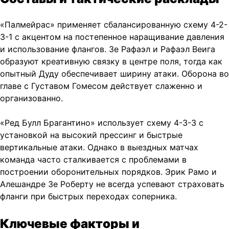
«Палмейрас» применяет сбалансированную схему 4-2-
3-1 с акцентом на постепенное наращивание давления
и использование флангов. Зе Рафаэл и Рафаэл Веига
образуют креативную связку в центре поля, тогда как
опытный Дуду обеспечивает ширину атаки. Оборона во
главе с Густавом Гомесом действует слаженно и
организованно.
«Ред Булл Брагантино» использует схему 4-3-3 с
установкой на высокий прессинг и быстрые
вертикальные атаки. Однако в выездных матчах
команда часто сталкивается с проблемами в
построении оборонительных порядков. Эрик Рамо и
Алешандре Зе Роберту не всегда успевают страховать
фланги при быстрых переходах соперника.
Ключевые факторы и