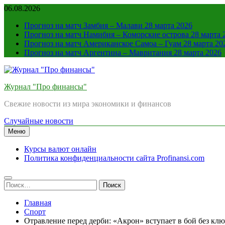
Перейти
06.08.2026
к
Прогноз на матч Замбия – Малави 28 марта 2026
содержимому
Прогноз на матч Намибия – Коморские острова 28 марта 
Прогноз на матч Американское Самоа – Гуам 28 марта 20
Прогноз на матч Аргентина – Мавритания 28 марта 2026
Журнал "Про финансы"
Свежие новости из мира экономики и финансов
Случайные новости
Меню
Курсы валют онлайн
Политика конфиденциальности сайта Profinansi.com
Найти:
Главная
Спорт
Отравление перед дерби: «Акрон» вступает в бой без кл