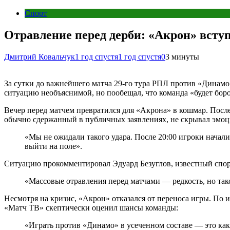
Спорт
Отравление перед дерби: «Акрон» вступ
Дмитрий Ковальчук
1 год спустя
1 год спустя
0
3 минуты
За сутки до важнейшего матча 29-го тура РПЛ против «Динамо»
ситуацию необъяснимой, но пообещал, что команда «будет боро
Вечер перед матчем превратился для «Акрона» в кошмар. После
обычно сдержанный в публичных заявлениях, не скрывал эмоц
«Мы не ожидали такого удара. После 20:00 игроки начали 
выйти на поле».
Ситуацию прокомментировал Эдуард Безуглов, известный спор
«Массовые отравления перед матчами — редкость, но так
Несмотря на кризис, «Акрон» отказался от переноса игры. По
«Матч ТВ» скептически оценил шансы команды:
«Играть против «Динамо» в усеченном составе — это как 