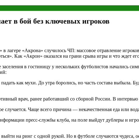
ает в бой без ключевых игроков
 в лагере «Акрона» случилось ЧП: массовое отравление игроков
ться». Как «Акрон» оказался на грани срыва игры и что ждет е
 заселения в гостиницу у нескольких футболистов начались симп
ий:
падать как мухи. До утра боролись, но часть состава выбыла. Бу
тивный врач, ранее работавший со сборной России. В интервью
ое случается. Чаще всего причина — некачественная еда или вод
 информации пресс-службы клуба, на поле выйдут дублеры и иг
выйти на ринг с одной рукой. Но в футболе случаются чудеса, о