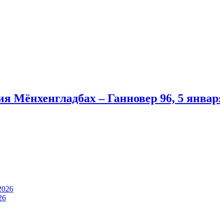
я Мёнхенгладбах – Ганновер 96, 5 январ
2026
26