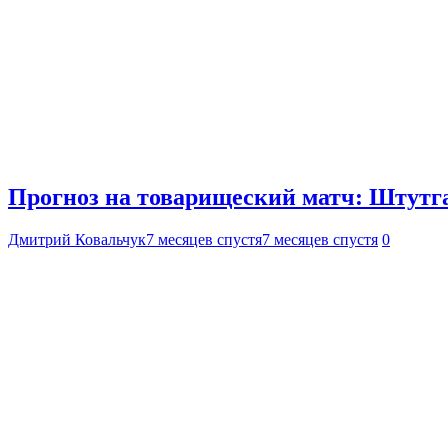
Прогноз на товарищеский матч: Штутга
Дмитрий Ковальчук
7 месяцев спустя
7 месяцев спустя
0