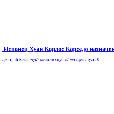
Испанец Хуан Карлос Карседо назначе
Дмитрий Ковальчук
7 месяцев спустя
7 месяцев спустя
0