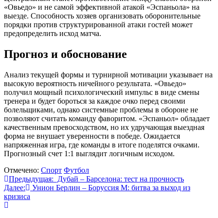
«Овьедо» и не самой эффективной атакой «Эспаньола» на
выезде. Способность хозяев организовать оборонительные
порядки против структурированной атаки гостей может
предопределить исход матча.
Прогноз и обоснование
Анализ текущей формы и турнирной мотивации указывает на
высокую вероятность ничейного результата. «Овьедо»
получил мощный психологический импульс в виде смены
тренера и будет бороться за каждое очко перед своими
болельщиками, однако системные проблемы в обороне не
позволяют считать команду фаворитом. «Эспаньол» обладает
качественным превосходством, но их удручающая выездная
форма не внушает уверенности в победе. Ожидается
напряженная игра, где команды в итоге поделятся очками.
Прогнозный счет 1:1 выглядит логичным исходом.
Отмечено:
Спорт
Футбол
Навигация
Предыдущая:
Дубай – Барселона: тест на прочность
Далее:
Унион Берлин – Боруссия М: битва за выход из
по
кризиса
записям