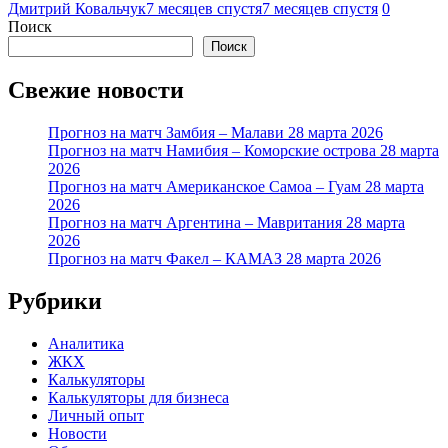
Дмитрий Ковальчук
7 месяцев спустя
7 месяцев спустя
0
Поиск
Поиск
Свежие новости
Прогноз на матч Замбия – Малави 28 марта 2026
Прогноз на матч Намибия – Коморские острова 28 марта
2026
Прогноз на матч Американское Самоа – Гуам 28 марта
2026
Прогноз на матч Аргентина – Мавритания 28 марта
2026
Прогноз на матч Факел – КАМАЗ 28 марта 2026
Рубрики
Аналитика
ЖКХ
Калькуляторы
Калькуляторы для бизнеса
Личный опыт
Новости