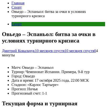
Главная
Спорт
Овьедо – Эспаньол: битва за очки в условиях
турнирного кризиса
Спорт
Овьедо – Эспаньол: битва за очки в
условиях турнирного кризиса
Дмитрий Ковальчук
10 месяцев спустя
10 месяцев спустя
0
4
минуты
Матч: Овьедо – Эспаньол
Турнир: Чемпионат Испании. Примера, 9-й тур
Город: Овьедо
Дата и время: 17 октября 2025 года, 22:00 МСК
Стадион: «Карлос Тартьере»
Прогноз: Ничья
Прогнозный счет: 1-1
Текущая форма и турнирная