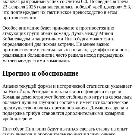
включая разгромный успех со счетом 6:0. Последняя встреча
23 февраля 2025 года завершилась победой «рейнджеров» 5:3,
что подтверждает их тактическое превосходство в этом
противостоянии.
Особое внимание будет приковано к противостоянию
атакующих групп обеих команд. Дуэль между Микой
Зибанежадом и защитниками Питтсбурга может стать
определяющей для исхода встречи. Не менее важно
противостояние в специальных составах, где эффективность
реализации большинства часто решала исход предыдущих
матчей между этими командами.
Прогноз и обоснование
Анализ текущей формы и исторической статистики указывает
на Нью-Йорк Рейнджерс как на явного фаворита встречи.
Команда демонстрирует более стабильную игру на своем льду,
обладает лучшей глубиной состава и имеет психологическое
преимущество в очных противостояниях. Домашняя арена и
поддержка трибун становятся дополнительными козырями
«рейнджеров».
Питтсбург Пингвинз будут пытаться сделать ставку на опыт
своих лидеров и оборонительную дисциплину, однако