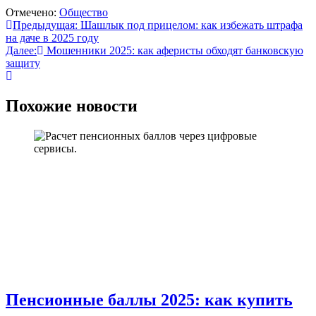
Отмечено:
Общество
Навигация
Предыдущая:
Шашлык под прицелом: как избежать штрафа
на даче в 2025 году
по
Далее:
Мошенники 2025: как аферисты обходят банковскую
записям
защиту
Похожие новости
Пенсионные баллы 2025: как купить