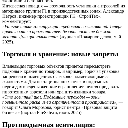
экономию и безопасность.
Интересная новация — возможность установки антресолей из
материалов группы Г1 в производственных зонах. Александр
Петров, инженер-проектировщик ГК «СтройТех»,
комментирует:
«Раньше такие конструкции требовали согласований. Теперь
правила стали прагматичнее: безопасность не должна
мешать функциональности»
(журнал «Пожарное дело», май
2025).
Торговля и хранение: новые запреты
Владельцам торговых объектов придется пересмотреть
подходы к хранению товаров. Например, горючая упаковка
запрещена в помещениях с легковоспламеняющимися
жидкостями. Для нестационарных точек в подземных
переходах введены жесткие ограничения: нельзя продавать
пиротехнику, аэрозоли или хранить излишки товара.
«Это логичный шаг. Подземные переходы — зоны
повышенного риска из-за ограниченности пространства»,
—
говорит Ольга Морозова, юрист центра «Правовая защита
бизнеса» (портал FireSafe.ru, июнь 2025).
Противодымная вентиляция: