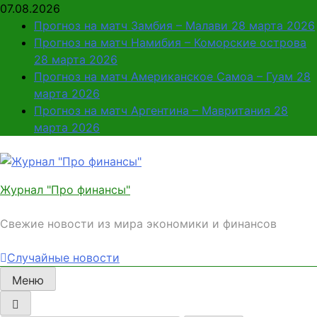
Перейти
07.08.2026
к
Прогноз на матч Замбия – Малави 28 марта 2026
содержимому
Прогноз на матч Намибия – Коморские острова
28 марта 2026
Прогноз на матч Американское Самоа – Гуам 28
марта 2026
Прогноз на матч Аргентина – Мавритания 28
марта 2026
Журнал "Про финансы"
Свежие новости из мира экономики и финансов
Случайные новости
Меню