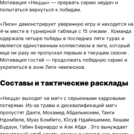
Мотивация «Ниццы» — прервать серию неудач и
попытаться вернуться к победам.
«Лион» демонстрирует уверенную игру и находится на
4-м месте в турнирной таблице с 15 очками
. Команда
одержала четыре победы в последних пяти турах и
является единственным коллективом в лиге, который
еще ни разу не пропускал первым в текущем сезоне
.
Мотивация гостей — продолжить победную серию и
укрепиться в зоне Лиги чемпионов.
Составы и тактические расклады
«Ницца» выходит на матч с серьезными кадровыми
потерями. Из-за травм и дисквалификаций матч
пропустят Данте, Мохамед Абдельмонем, Танги
Ндомбеле, Муаз Бомбито, Юсуф Ндайишимие, Хишам
Будауи, Габин Бернардо и Али Абди
. Это вынуждает
тренерский штаб искать замену в нескольких линиях.