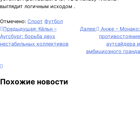
выглядит логичным исходом
.
Отмечено:
Спорт
Футбол
Навигация
Предыдущая:
Кёльн –
Далее:
Анже – Монако:
Аугсбург: борьба двух
противостояние
по
нестабильных коллективов
аутсайдера и
записям
амбициозного гранда
Похожие новости