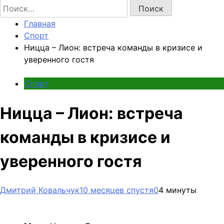
Найти:
Главная
Спорт
Ницца – Лион: встреча команды в кризисе и
уверенного гостя
Спорт
Ницца – Лион: встреча
команды в кризисе и
уверенного гостя
Дмитрий Ковальчук
10 месяцев спустя
0
4 минуты