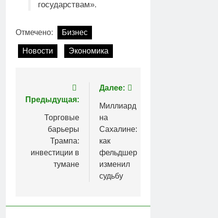
государствам».
Отмечено:
Бизнес
Новости
Экономика
Навигация
Далее:
Предыдущая:
по
Миллиард
Торговые
на
записям
барьеры
Сахалине:
Трампа:
как
инвестиции в
фельдшер
тумане
изменил
судьбу