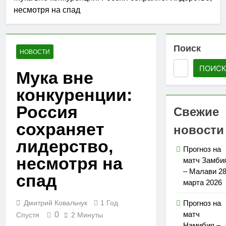
несмотря на спад
Поиск
НОВОСТИ
ПОИС
Мука вне
конкуренции:
Россия
Свежие
сохраняет
новости
лидерство,
Прогноз на
несмотря на
матч Замби
– Малави 2
спад
марта 2026
Дмитрий Ковальчук
1 Год
Прогноз на
матч
0
Спустя
2 Минуты
Намибия –