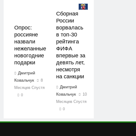
Сборная
России
Опрос:
ворвалась
россияне
в топ-30
назвали
рейтинга
нежеланные
ФИФА
новогодние
впервые за
подарки
девять лет,
несмотря
Дмитрий
на санкции
Ковальчук
8
Дмитрий
Месяцев Спустя
Ковальчук
10
0
Месяцев Спустя
0