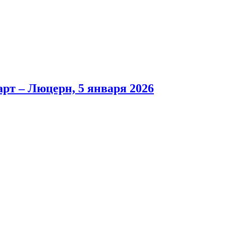
рт – Люцерн, 5 января 2026