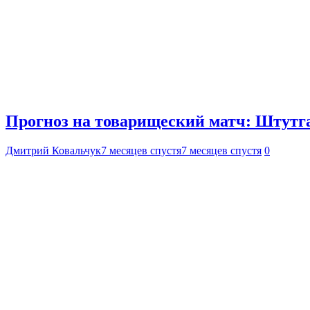
Прогноз на товарищеский матч: Штутга
Дмитрий Ковальчук
7 месяцев спустя
7 месяцев спустя
0