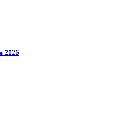
я 2026