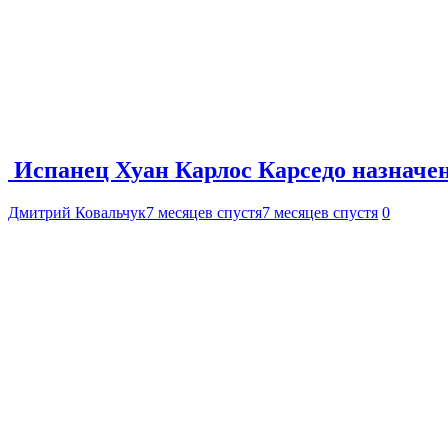
Испанец Хуан Карлос Карседо назначе
Дмитрий Ковальчук
7 месяцев спустя
7 месяцев спустя
0