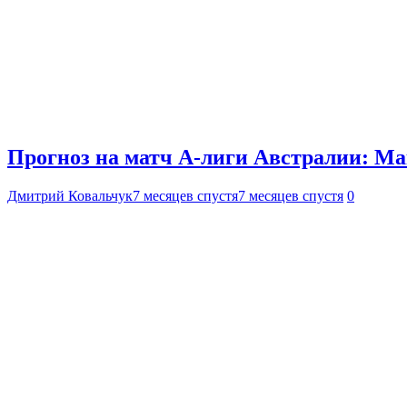
Прогноз на матч А-лиги Австралии: Мак
Дмитрий Ковальчук
7 месяцев спустя
7 месяцев спустя
0