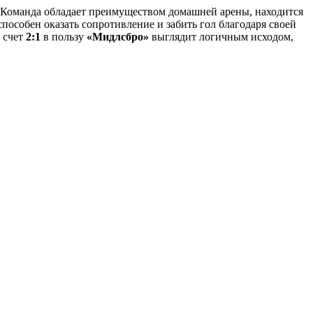
 Команда обладает преимуществом домашней арены, находится
пособен оказать сопротивление и забить гол благодаря своей
й счет
2:1
в пользу
«Мидлсбро»
выглядит логичным исходом,