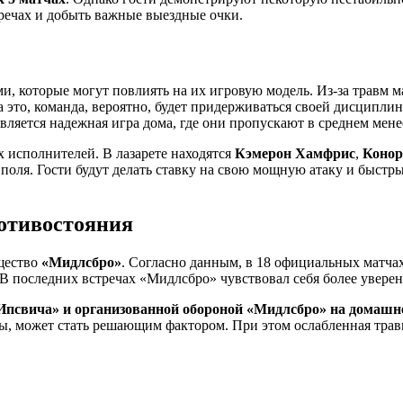
речах и добыть важные выездные очки.
и, которые могут повлиять на их игровую модель. Из-за травм 
а это, команда, вероятно, будет придерживаться своей дисципли
яется надежная игра дома, где они пропускают в среднем менее
 исполнителей. В лазарете находятся
Кэмерон Хамфрис
,
Конор
 поля. Гости будут делать ставку на свою мощную атаку и быст
отивостояния
щество
«Мидлсбро»
. Согласно данным, в 18 официальных матч
 В последних встречах «Мидлсбро» чувствовал себя более уверен
Ипсвича» и организованной обороной «Мидлсбро» на домашн
сы, может стать решающим фактором. При этом ослабленная тра