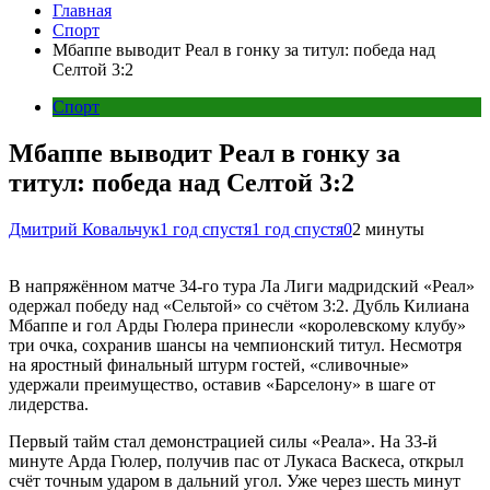
Главная
Спорт
Мбаппе выводит Реал в гонку за титул: победа над
Селтой 3:2
Спорт
Мбаппе выводит Реал в гонку за
титул: победа над Селтой 3:2
Дмитрий Ковальчук
1 год спустя
1 год спустя
0
2 минуты
В напряжённом матче 34-го тура Ла Лиги мадридский «Реал»
одержал победу над «Сельтой» со счётом 3:2. Дубль Килиана
Мбаппе и гол Арды Гюлера принесли «королевскому клубу»
три очка, сохранив шансы на чемпионский титул. Несмотря
на яростный финальный штурм гостей, «сливочные»
удержали преимущество, оставив «Барселону» в шаге от
лидерства.
Первый тайм стал демонстрацией силы «Реала». На 33-й
минуте Арда Гюлер, получив пас от Лукаса Васкеса, открыл
счёт точным ударом в дальний угол. Уже через шесть минут