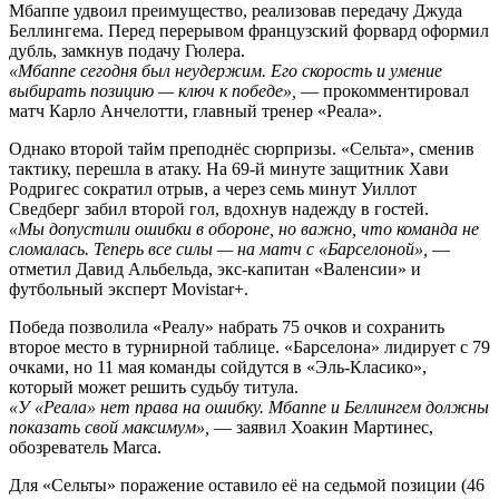
Мбаппе удвоил преимущество, реализовав передачу Джуда
Беллингема. Перед перерывом французский форвард оформил
дубль, замкнув подачу Гюлера.
«Мбаппе сегодня был неудержим. Его скорость и умение
выбирать позицию — ключ к победе»,
— прокомментировал
матч Карло Анчелотти, главный тренер «Реала».
Однако второй тайм преподнёс сюрпризы. «Сельта», сменив
тактику, перешла в атаку. На 69-й минуте защитник Хави
Родригес сократил отрыв, а через семь минут Уиллот
Сведберг забил второй гол, вдохнув надежду в гостей.
«Мы допустили ошибки в обороне, но важно, что команда не
сломалась. Теперь все силы — на матч с «Барселоной»,
—
отметил Давид Альбельда, экс-капитан «Валенсии» и
футбольный эксперт Movistar+.
Победа позволила «Реалу» набрать 75 очков и сохранить
второе место в турнирной таблице. «Барселона» лидирует с 79
очками, но 11 мая команды сойдутся в «Эль-Класико»,
который может решить судьбу титула.
«У «Реала» нет права на ошибку. Мбаппе и Беллингем должны
показать свой максимум»,
— заявил Хоакин Мартинес,
обозреватель Marca.
Для «Сельты» поражение оставило её на седьмой позиции (46