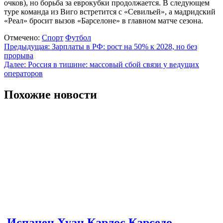
очков), но борьба за еврокубки продолжается. В следующем
туре команда из Виго встретится с «Севильей», а мадридский
«Реал» бросит вызов «Барселоне» в главном матче сезона.
Отмечено:
Спорт
Футбол
Навигация
Предыдущая:
Зарплаты в РФ: рост на 50% к 2028, но без
прорыва
по
Далее:
Россия в тишине: массовый сбой связи у ведущих
записям
операторов
Похожие новости
Испанец Хуан Карлос Карседо