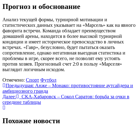
Прогноз и обоснование
Анализ текущей формы, турнирной мотивации и
статистических данных указывает на «Марсель» как на явного
фаворита встречи. Команда обладает преимуществом
домашней арены, находится в более высокой турнирной
кондиции и имеет историческое превосходство в личных
встречах. «Гавр», безусловно, будет пытаться оказать
сопротивление, однако негативная выездная статистика и
проблемы в игре, скорее всего, не позволят ему устоять
против хозяев. Прогнозный счет 2:0 в пользу «Марселя»
выглядит логичным исходом.
Отмечено:
Спорт
Футбол
Навигация
Предыдущая:
Анже – Монако: противостояние аутсайдера и
амбициозного гранда
по
Далее:
СКА-Хабаровск – Сокол Саратов: борьба за очки в
записям
середине таблицы
Похожие новости