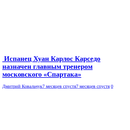
Испанец Хуан Карлос Карседо
назначен главным тренером
московского «Спартака»
Дмитрий Ковальчук
7 месяцев спустя
7 месяцев спустя
0