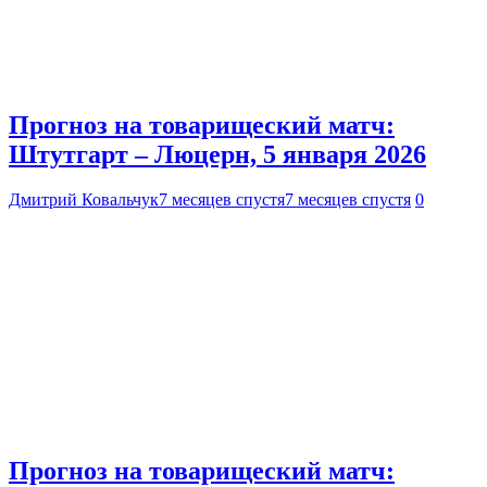
Прогноз на товарищеский матч:
Штутгарт – Люцерн, 5 января 2026
Дмитрий Ковальчук
7 месяцев спустя
7 месяцев спустя
0
Прогноз на товарищеский матч: