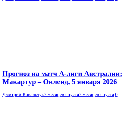
Прогноз на матч А-лиги Австралии:
Макартур – Окленд, 5 января 2026
Дмитрий Ковальчук
7 месяцев спустя
7 месяцев спустя
0