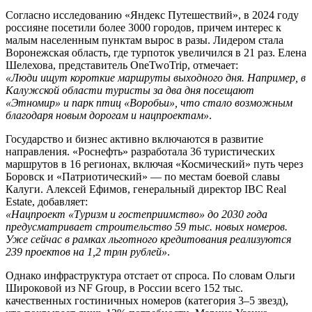
Согласно исследованию «Яндекс Путешествий», в 2024 году
россияне посетили более 3000 городов, причем интерес к
малым населенным пунктам вырос в разы. Лидером стала
Воронежская область, где турпоток увеличился в 21 раз. Елена
Шелехова, представитель OneTwoTrip, отмечает:
«Люди ищут короткие маршруты выходного дня. Например, в
Калужской области туристы за два дня посещают
«Этномир» и парк птиц «Воробьи», что стало возможным
благодаря новым дорогам и нацпроектам»
.
Государство и бизнес активно включаются в развитие
направления. «Роснефть» разработала 36 туристических
маршрутов в 16 регионах, включая «Космический» путь через
Боровск и «Патриотический» — по местам боевой славы
Калуги. Алексей Ефимов, генеральный директор IBC Real
Estate, добавляет:
«Нацпроект «Туризм и гостеприимство» до 2030 года
предусматривает строительство 59 тыс. новых номеров.
Уже сейчас в рамках льготного кредитования реализуются
239 проектов на 1,2 трлн рублей»
.
Однако инфраструктура отстает от спроса. По словам Ольги
Широковой из NF Group, в России всего 152 тыс.
качественных гостиничных номеров (категория 3–5 звезд),