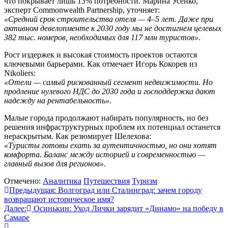
что покрывает лишь 13% потребности. Марина Усенко,
эксперт Commonwealth Partnership, уточняет:
«Средний срок строительства отеля — 4–5 лет. Даже при
активном девелопменте к 2030 году мы не достигнем целевых
382 тыс. номеров, необходимых для 117 млн туристов»
.
Рост издержек и высокая стоимость проектов остаются
ключевыми барьерами. Как отмечает Игорь Кокорев из
Nikoliers:
«Отели — самый рискованный сегмент недвижимости. Но
продление нулевого НДС до 2030 года и господдержка дают
надежду на рентабельность»
.
Малые города продолжают набирать популярность, но без
решения инфраструктурных проблем их потенциал останется
нераскрытым. Как резюмирует Шелехова:
«Туристы готовы ехать за аутентичностью, но они хотят
комфорта. Баланс между историей и современностью —
главный вызов для регионов»
.
Отмечено:
Аналитика
Путешествия
Туризм
Навигация
Предыдущая:
Волгоград или Сталинград: зачем городу
возвращают историческое имя?
по
Далее:
Осинькин: Уход Лички зарядит «Динамо» на победу в
записям
Самаре