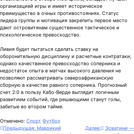
организацией игры и имеет историческое
преимущество в очных противостояниях. Статус
лидера группы и мотивация закрепить первое место
дают островитянам существенное тактическое и
психологическое превосходство.
Ливия будет пытаться сделать ставку на
оборонительную дисциплину и расчетные контратаки,
однако качественное превосходство соперника и
недостаток опыта в матчах высокого давления не
позволяют рассматривать североафриканскую
сборную в качестве равного соперника. Прогнозный
счет 2:0 в пользу Кабо-Верде выглядит логичным
развитием событий, где решающими станут голы,
забитые во втором тайме.
Отмечено:
Спорт
Футбол
Навигация
Предыдущая:
Маврикий
Далее:
Эсватини —