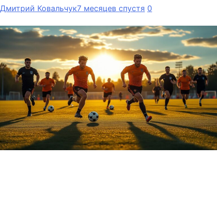
Дмитрий Ковальчук
7 месяцев спустя
0