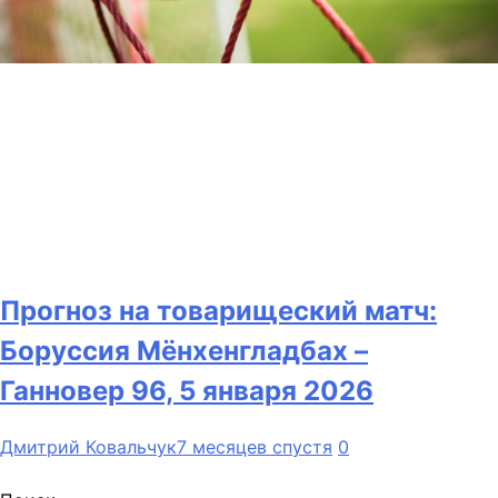
Прогноз на товарищеский матч:
Боруссия Мёнхенгладбах –
Ганновер 96, 5 января 2026
Дмитрий Ковальчук
7 месяцев спустя
0