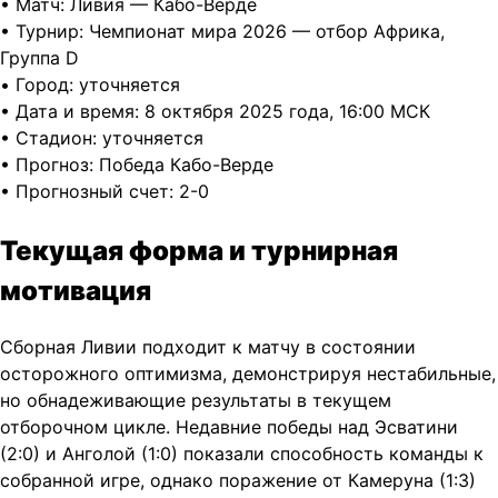
• Матч: Ливия — Кабо-Верде
• Турнир: Чемпионат мира 2026 — отбор Африка,
Группа D
• Город: уточняется
• Дата и время: 8 октября 2025 года, 16:00 МСК
• Стадион: уточняется
• Прогноз: Победа Кабо-Верде
• Прогнозный счет: 2-0
Текущая форма и турнирная
мотивация
Сборная Ливии подходит к матчу в состоянии
осторожного оптимизма, демонстрируя нестабильные,
но обнадеживающие результаты в текущем
отборочном цикле. Недавние победы над Эсватини
(2:0) и Анголой (1:0) показали способность команды к
собранной игре, однако поражение от Камеруна (1:3)