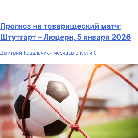
Прогноз на товарищеский матч:
Штутгарт – Люцерн, 5 января 2026
Дмитрий Ковальчук
7 месяцев спустя
0